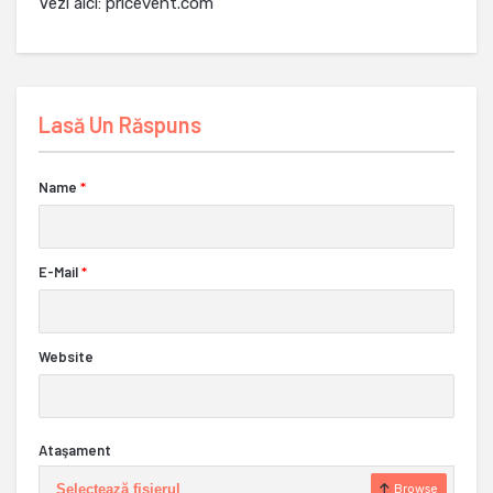
Vezi aici: pricevent.com
Lasă Un Răspuns
Name
*
E-Mail
*
Website
Ataşament
Selectează fișierul
Browse