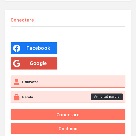
Conectare
Facebook
Google
Am uitat parola