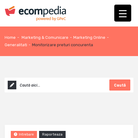
Home
-
Marketing & Comunicare
-
Marketing Online
-
Generalitati
-
Monitorizare preturi concurenta
Caută
Raporteaza
Intrebare