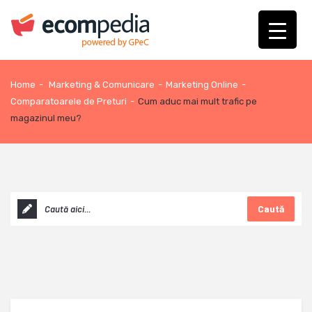
Home
-
Marketing & Comunicare
-
Marketing Online
-
Comparatoarele de Preturi
-
Cum aduc mai mult trafic pe
magazinul meu?
Caută