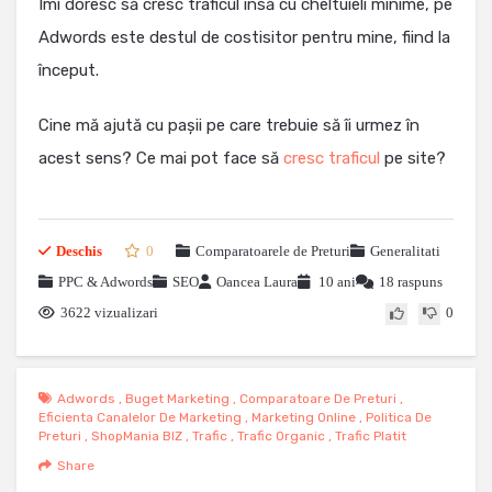
Îmi doresc să cresc traficul însă cu cheltuieli minime, pe
Adwords este destul de costisitor pentru mine, fiind la
început.
Cine mă ajută cu pașii pe care trebuie să îi urmez în
acest sens? Ce mai pot face să
cresc traficul
pe site?
Deschis
0
Comparatoarele de Preturi
Generalitati
PPC & Adwords
SEO
Oancea Laura
10 ani
18 raspuns
3622 vizualizari
0
Adwords
,
Buget Marketing
,
Comparatoare De Preturi
,
Eficienta Canalelor De Marketing
,
Marketing Online
,
Politica De
Preturi
,
ShopMania BIZ
,
Trafic
,
Trafic Organic
,
Trafic Platit
Share