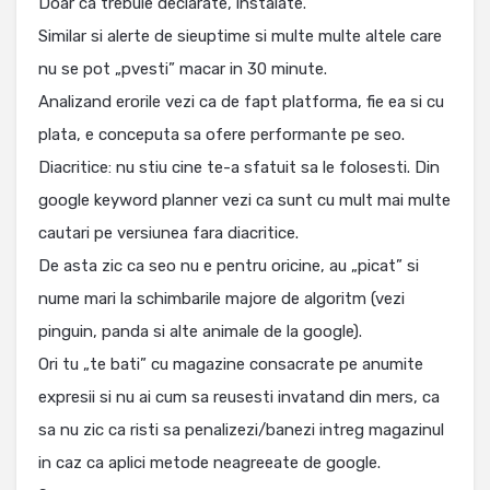
Doar ca trebuie declarate, instalate.
Similar si alerte de sieuptime si multe multe altele care
nu se pot „pvesti” macar in 30 minute.
Analizand erorile vezi ca de fapt platforma, fie ea si cu
plata, e conceputa sa ofere performante pe seo.
Diacritice: nu stiu cine te-a sfatuit sa le folosesti. Din
google keyword planner vezi ca sunt cu mult mai multe
cautari pe versiunea fara diacritice.
De asta zic ca seo nu e pentru oricine, au „picat” si
nume mari la schimbarile majore de algoritm (vezi
pinguin, panda si alte animale de la google).
Ori tu „te bati” cu magazine consacrate pe anumite
expresii si nu ai cum sa reusesti invatand din mers, ca
sa nu zic ca risti sa penalizezi/banezi intreg magazinul
in caz ca aplici metode neagreeate de google.