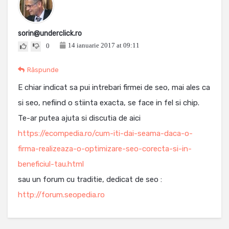
sorin@underclick.ro
14 ianuarie 2017 at 09:11
0
Răspunde
E chiar indicat sa pui intrebari firmei de seo, mai ales ca
si seo, nefiind o stiinta exacta, se face in fel si chip.
Te-ar putea ajuta si discutia de aici
https://ecompedia.ro/cum-iti-dai-seama-daca-o-
firma-realizeaza-o-optimizare-seo-corecta-si-in-
beneficiul-tau.html
sau un forum cu traditie, dedicat de seo :
http://forum.seopedia.ro