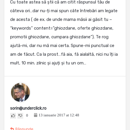
Cu toate astea să știi că am citit răspunsul tău de
câteva ori…dar nu-ți mai spun câte întrebări am legate
de acesta ( de ex. de unde mama măsii ai găsit tu –
“keywords” content=”ghiozdane, oferte ghiozdane,
promotii ghiozdane, cumpara ghiozdane”). Te rog
ajută-mi, dar nu mă mai certa. Spune-mi punctual ce
am de făcut. Ca la prost…fă aia, fă aialaltă, nici nu îți ia
mult, 10 min. zilnic și ajuți și tu un om…
sorin@underclick.ro
13 ianuarie 2017 at 12:48
0
Răspunde