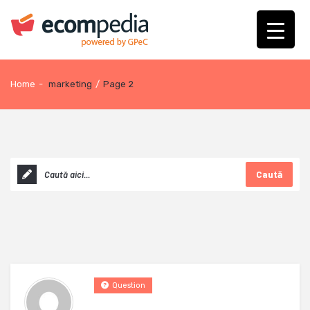
Home
-
marketing
/
Page 2
Caută
Question