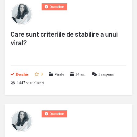
Question
Care sunt criteriile de stabilire a unui
viral?
Deschis
0
Virale
14 ani
1
raspuns
1447 vizualizari
Question