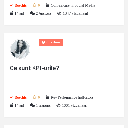
Deschis
0
Comunicare in Social Media
14 ani
2
Answers
1847 vizualizari
Question
Ce sunt KPI-urile?
Deschis
0
Key Performance Indicators
14 ani
1
raspuns
1331 vizualizari