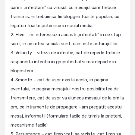
care ii „infectam” cu virusul, cu mesajul care trebuie
transmis, ei trebuie sa fie bloggeri foarte populari, cu
legaturi foarte puternice in social media
2. Hive – ne intereseaza aceasti „infectati” in ce stup
sunt, in ce retea sociala sunt, care este anturajul lor
3. Velocity – viteza de infectie, cat de repede trebuie
raspandita infectia in grupul initial si mai departe in
blogosfera
4. Smooth – cat de usor exista acolo, in pagina
eventului, in pagina mesajului nostru posibilitatea de
transmitere, cat de usor va aluneca mesajul de la om la
om, ce intrumente de propagare i-am pregatit acestui
mesaj, informatii (formulare facile de trimis la prieteni,
mecanisme facile)
5. Persistance – cat timp vreti sa reziste, cat timp sa