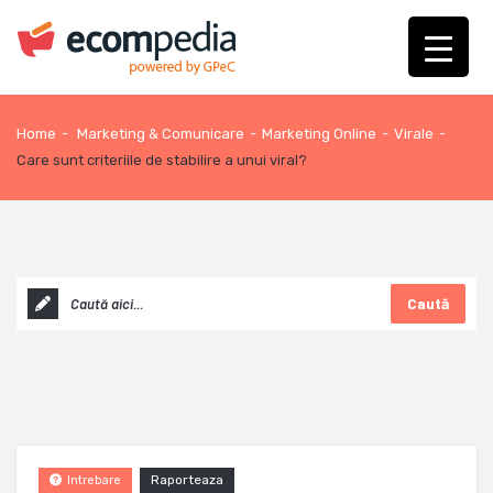
Home
-
Marketing & Comunicare
-
Marketing Online
-
Virale
-
Care sunt criteriile de stabilire a unui viral?
Caută
Raporteaza
Intrebare