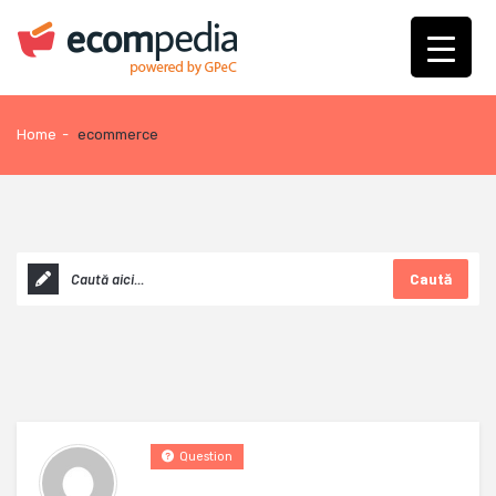
Home
-
ecommerce
Caută
Question