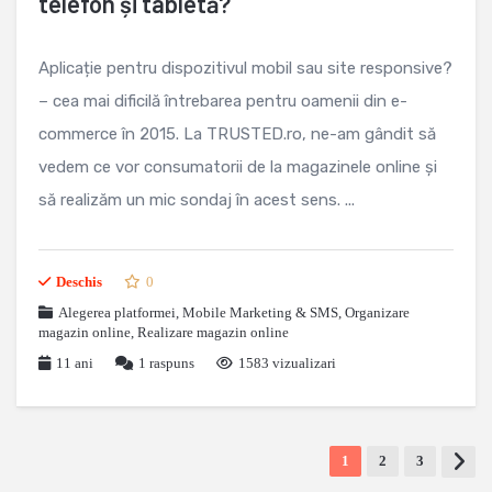
telefon și tabletă?
Aplicație pentru dispozitivul mobil sau site responsive?
– cea mai dificilă întrebarea pentru oamenii din e-
commerce în 2015. La TRUSTED.ro, ne-am gândit să
vedem ce vor consumatorii de la magazinele online și
să realizăm un mic sondaj în acest sens. ...
Deschis
0
Alegerea platformei
,
Mobile Marketing & SMS
,
Organizare
magazin online
,
Realizare magazin online
11 ani
1
raspuns
1583 vizualizari
1
2
3