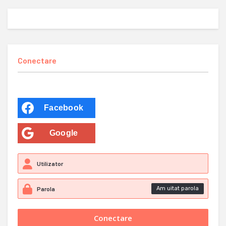
Conectare
Facebook
Google
Am uitat parola