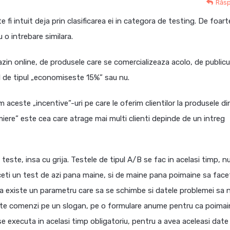
Răs
fi intuit deja prin clasificarea ei in categora de testing. De foart
 o intrebare similara.
gazin online, de produsele care se comercializeaza acolo, de publicu
ul de tipul „economiseste 15%” sau nu.
aceste „incentive”-uri pe care le oferim clientilor la produsele di
miere” este cea care atrage mai multi clienti depinde de un intreg
este, insa cu grija. Testele de tipul A/B se fac in acelasi timp, nu
ti un test de azi pana maine, si de maine pana poimaine sa facet
 sa existe un parametru care sa se schimbe si datele problemei sa 
ulte comenzi pe un slogan, pe o formulare anume pentru ca poimai
 se executa in acelasi timp obligatoriu, pentru a avea aceleasi date