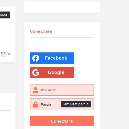
eaza
Conectare
0
Facebook
Google
Am uitat parola