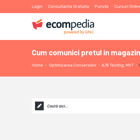
Login
Consultanta Gratuita
Puncte
Cursuri Onlin
Cum comunici pretul in magazin
Home
-
Optimizarea Conversiilor
-
A/B Testing, MVT
-