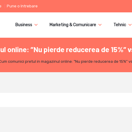
e
Pune o întrebare
Business
Marketing & Comunicare
Tehnic
ul online: ”Nu pierde reducerea de 15%” 
Cum comunici pretul in magazinul online: ”Nu pierde reducerea de 15%” v