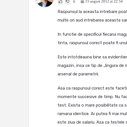
15 august 2012 at 22:54
0
Raspunsul la aceasta intrebare poate 
multe ori aud intrebarea aceasta sau
In functie de specificul fiecarui ma
tinta, raspunsul corect poate fi un
Este intotdeauna bine sa evidentiem 
magazin, insa ce tip de „lingura de 
arsenal de parametrii.
Asa ca raspunsul corect este faceti t
momente succesive de timp. Nu face
test. Exista o mare posibilitate ca
ramana identice. Ar putea fi mai m
este ziua de salariu. Asa ca testele