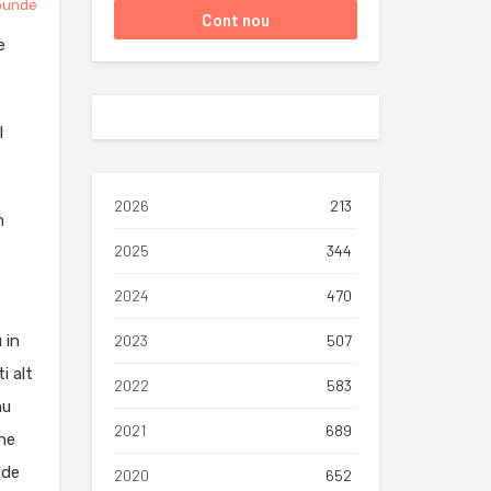
punde
e
l
2026
213
n
2025
344
2024
470
 in
2023
507
i alt
2022
583
nu
2021
689
ne
 de
2020
652