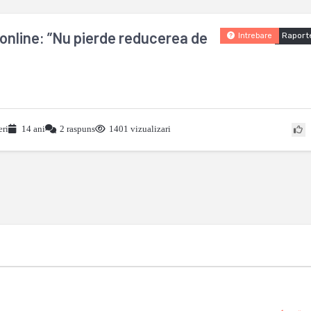
online: ”Nu pierde reducerea de
Raport
Intrebare
eri
14 ani
2 raspuns
1401 vizualizari