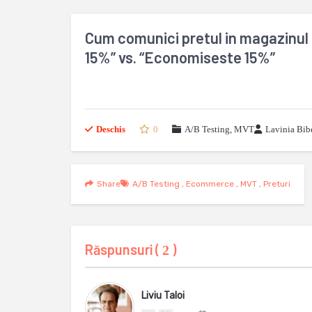
Cum comunici pretul in magazinul 
15%” vs. “Economiseste 15%”
Deschis
0
A/B Testing, MVT
Lavinia Bib
Share
A/B Testing
,
Ecommerce
,
MVT
,
Preturi
Răspunsuri (
)
2
Liviu Taloi