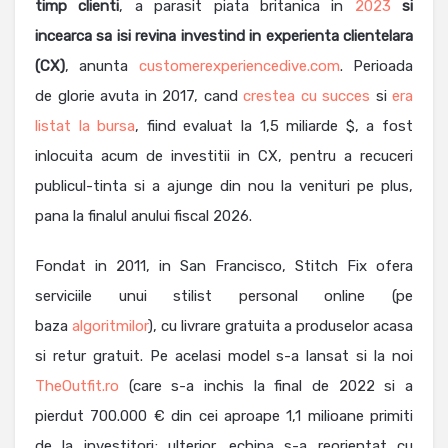
timp clienti
, a parasit piata britanica in
2023
si
incearca sa isi revina investind in experienta clientelara
(CX)
, anunta
customerexperiencedive.com
. Perioada
de glorie avuta in 2017, cand
crestea cu succes
si
era
listat la bursa
, fiind evaluat la 1,5 miliarde $, a fost
inlocuita acum de investitii in CX, pentru a recuceri
publicul-tinta si a ajunge din nou la venituri pe plus,
pana la finalul anului fiscal 2026.
Fondat in 2011, in San Francisco, Stitch Fix ofera
serviciile unui stilist personal online (pe
baza
algoritmilor
), cu livrare gratuita a produselor acasa
si retur gratuit. Pe acelasi model s-a lansat si la noi
TheOutfit.ro
(care s-a inchis la final de 2022 si a
pierdut 700.000 € din cei aproape 1,1 milioane primiti
de la investitori; ulterior, echipa s-a reorientat cu