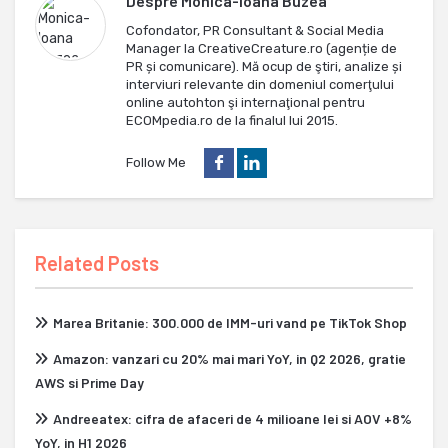
Despre
Monica-Ioana Buzea
Cofondator, PR Consultant & Social Media
Manager la CreativeCreature.ro (agenție de
PR și comunicare). Mă ocup de ştiri, analize și
interviuri relevante din domeniul comerţului
online autohton şi internaţional pentru
ECOMpedia.ro de la finalul lui 2015.
Follow Me
Related Posts
Marea Britanie: 300.000 de IMM-uri vand pe TikTok Shop
Amazon: vanzari cu 20% mai mari YoY, in Q2 2026, gratie
AWS si Prime Day
Andreeatex: cifra de afaceri de 4 milioane lei si AOV +8%
YoY, in H1 2026