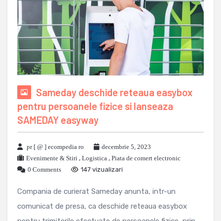
Sameday deschide reteaua easybox
pentru persoanele fizice si lanseaza
SAMEDAY easyway
pr [ @ ] ecompedia ro
decembrie 5, 2023
Evenimente & Stiri
,
Logistica
,
Piata de comert electronic
0 Comments
147 vizualizari
Compania de curierat Sameday anunta, intr-un
comunicat de presa, ca deschide reteaua easybox
pentru trimiterile efectuate de persoanele fizice, prin