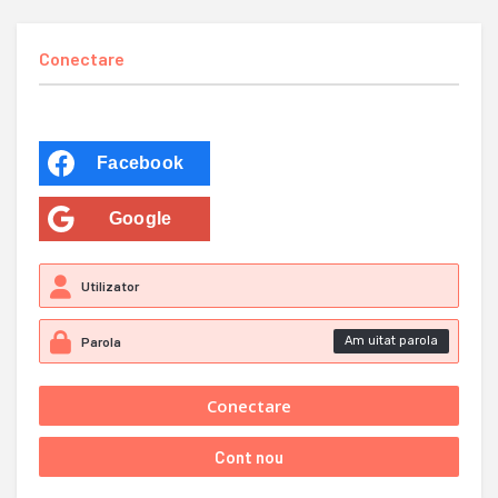
Conectare
Facebook
Google
Am uitat parola