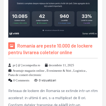
Romania are peste 10.000 de lockere
pentru livrarea coletelor online
pr [ @ ] ecompedia ro
decembrie 11, 2025
Avantaje magazin online
,
Evenimente & Stiri
,
Logistica
,
Piata de comert electronic
0 Comments
0 vizualizari
Reteaua de lockere din Romania se extinde intr-un ritm
accelerat: in ultimii 6 ani, s-a multiplicat de 8 ori.
Conform datelor transmise de eAWB intr-un