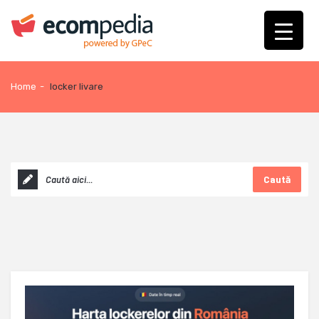
Home
-
locker livare
Caută