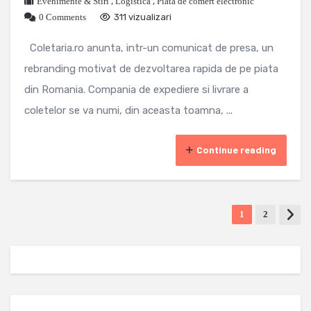
Evenimente & Stiri
,
Logistica
,
Piata de comert electronic
0 Comments
311 vizualizari
Coletaria.ro anunta, intr-un comunicat de presa, un
rebranding motivat de dezvoltarea rapida de pe piata
din Romania. Compania de expediere si livrare a
coletelor se va numi, din aceasta toamna, ...
Continue reading
1
2