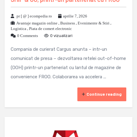
pr [ @ ] ecompedia ro
aprilie 7, 2026
Avantaje magazin online
,
Business
,
Evenimente & Stiri
,
Logistica
,
Piata de comert electronic
0 Comments
0 vizualizari
Compania de curierat Cargus anunta – intr-un
comunicat de presa – dezvoltarea retelei out-of-home
(OOH) printr-un parteneriat cu lantul de magazine de
convenience FROO. Colaborarea va accelera ...
Continue reading