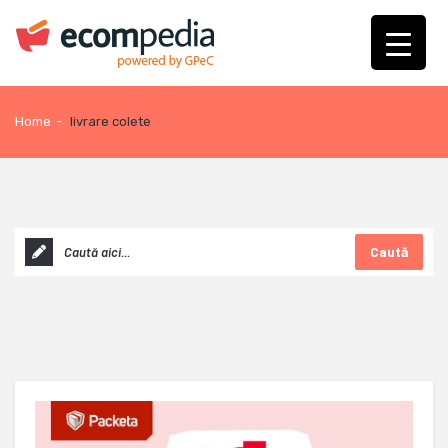
Home
-
livrare colete
Caută