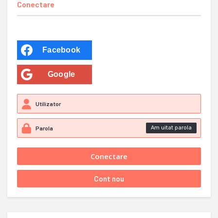
Conectare
Facebook
Google
Am uitat parola