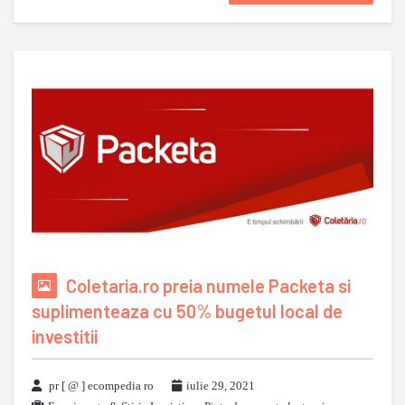
Coletaria.ro preia numele Packeta si
suplimenteaza cu 50% bugetul local de
investitii
pr [ @ ] ecompedia ro
iulie 29, 2021