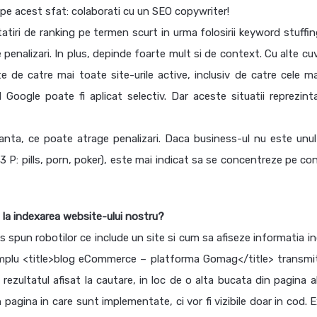
 pe acest sfat: colaborati cu un SEO copywriter!
tiri de ranking pe termen scurt in urma folosirii keyword stuffin
 penalizari. In plus, depinde foarte mult si de context. Cu alte cu
e de catre mai toate site-urile active, inclusiv de catre cele mar
l Google poate fi aplicat selectiv. Dar aceste situatii reprezint
anta, ce poate atrage penalizari. Daca business-ul nu este unul
i 3 P: pills, porn, poker), este mai indicat sa se concentreze pe c
e la indexarea website-ului nostru?
s spun robotilor ce include un site si cum sa afiseze informatia in
xemplu <title>blog eCommerce – platforma Gomag</title> transmi
n rezultatul afisat la cautare, in loc de o alta bucata din pagina 
 pagina in care sunt implementate, ci vor fi vizibile doar in cod. 