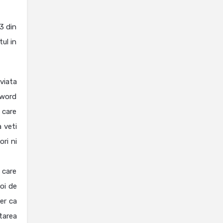
h3 din
tul in
viata
yword
 care
 veti
ri ni
 care
oi de
er ca
tarea