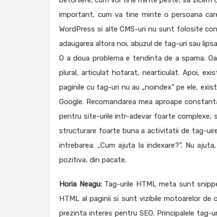
betoniere, cum voi tine minte peste, sa zicem 6 l
important, cum va tine minte o persoana care,
WordPress si alte CMS-uri nu sunt folosite consi
adaugarea altora noi, abuzul de tag-uri sau lipsa 
O a doua problema e tendinta de a spama. Oam
plural, articulat hotarat, nearticulat. Apoi, ex
paginile cu tag-uri nu au „noindex” pe ele, exis
Google. Recomandarea mea aproape constanta es
pentru site-urile intr-adevar foarte complexe, 
structurare foarte buna a activitatii de tag-uire.
intrebarea: „Cum ajuta la indexare?”. Nu ajuta, 
pozitiva, din pacate.
Horia Neagu:
Tag-urile HTML meta sunt snippet-
HTML al paginii si sunt vizibile motoarelor de
prezinta interes pentru SEO. Principalele tag-u