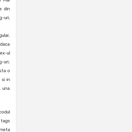
i? Mai
e din
-uri,
ular,
, daca
ex-ul
-uri;
sta o
 si in
, una
codul
 tags
 meta