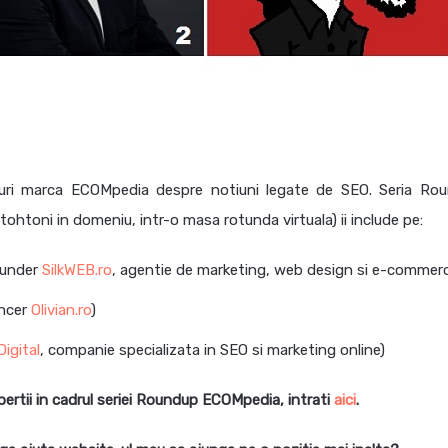
iuri marca ECOMpedia despre notiuni legate de SEO. Seria Ro
ohtoni in domeniu, intr-o masa rotunda virtuala) ii include pe:
ounder
SilkWEB.ro
, agentie de marketing, web design si e-commer
ancer
Olivian.ro
)
igital
, companie specializata in SEO si marketing online)
pertii in cadrul seriei Roundup ECOMpedia, intrati
aici
.