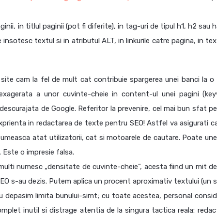
i, in titlul paginii (pot fi diferite), in tag-uri de tipul h1, h2 sau 
insotesc textul si in atributul ALT, in linkurile catre pagina, in tex
ite cam la fel de mult cat contribuie spargerea unei banci la o 
ea exagerata a unor cuvinte-cheie in content-ul unei pagini (ke
descurajata de Google. Referitor la prevenire, cel mai bun sfat pe
xprienta in redactarea de texte pentru SEO! Astfel va asigurati ca
umeasca atat utilizatorii, cat si motoarele de cautare. Poate uneo
 Este o impresie falsa.
multi numesc „densitate de cuvinte-cheie”, acesta fiind un mit de
SEO s-au dezis. Putem aplica un procent aproximativ textului (un s
nu depasim limita bunului-simt; cu toate acestea, personal consid
let inutil si distrage atentia de la singura tactica reala: redac