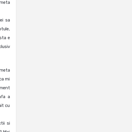
 meta
ei sa
tule,
sta e
lusiv
 meta
ica mi
ement
afa a
uit cu
ii si