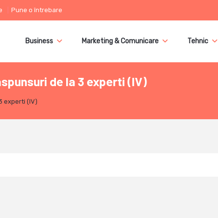
e
Pune o întrebare
Business
Marketing & Comunicare
Tehnic
punsuri de la 3 experti (IV)
 experti (IV)