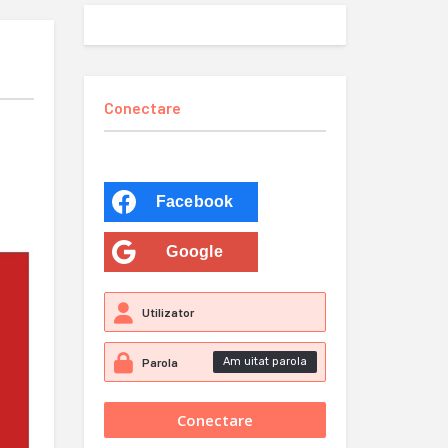
Conectare
Facebook
Google
Am uitat parola