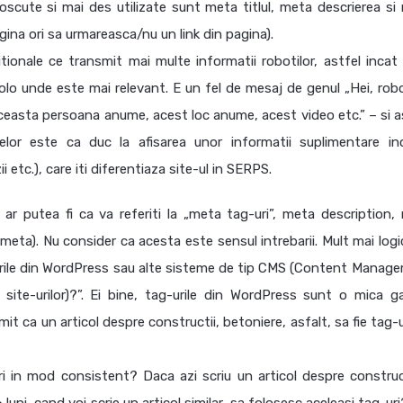
oscute si mai des utilizate sunt meta titlul, meta descrierea si
ina ori sa urmareasca/nu un link din pagina).
onale ce transmit mai multe informatii robotilor, astfel incat 
colo unde este mai relevant. E un fel de mesaj de genul „Hei, robo
ceasta persoana anume, acest loc anume, acest video etc.” – si a
lor este ca duc la afisarea unor informatii suplimentare inc
ii etc.), care iti diferentiaza site-ul in SERPS.
 ar putea fi ca va referiti la „meta tag-uri”, meta description,
n meta). Nu consider ca acesta este sensul intrebarii. Mult mai log
-urile din WordPress sau alte sisteme de tip CMS (Content Manag
site-urilor)?”. Ei bine, tag-urile din WordPress sunt o mica g
ermit ca un articol despre constructii, betoniere, asfalt, sa fie tag-
i in mod consistent? Daca azi scriu un articol despre construct