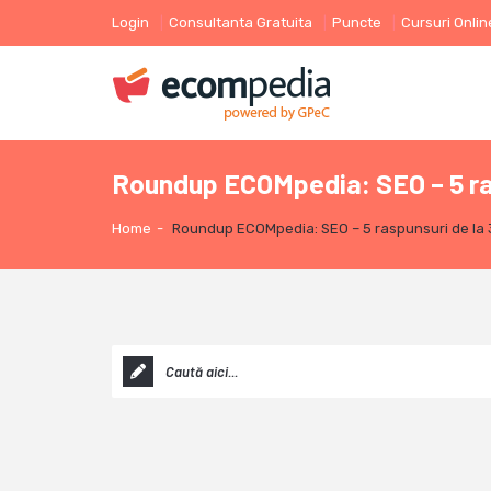
Login
Consultanta Gratuita
Puncte
Cursuri Onlin
Roundup ECOMpedia: SEO – 5 ras
Home
-
Roundup ECOMpedia: SEO – 5 raspunsuri de la 3