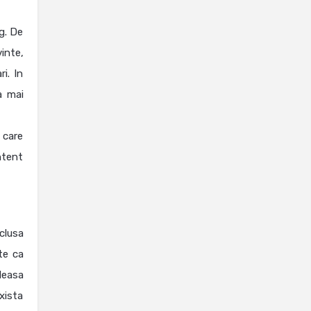
g. De
vinte,
i. In
a mai
 care
ontent
clusa
te ca
aleasa
Exista