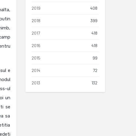
2019
408
alta,
putin
2018
399
chimb,
2017
418
 camp
2016
418
pentru
2015
99
sul e
2014
72
modul
2013
132
ess-ul
oi un
ti se
ea sa
titia
edeti