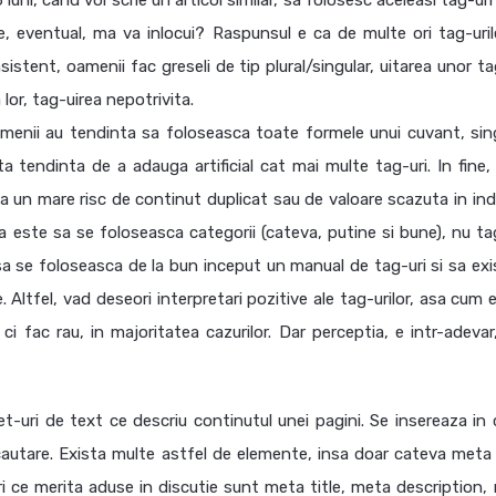
uni, cand voi scrie un articol similar, sa folosesc aceleasi tag-ur
 eventual, ma va inlocui? Raspunsul e ca de multe ori tag-uril
stent, oamenii fac greseli de tip plural/singular, uitarea unor tag
lor, tag-uirea nepotrivita.
enii au tendinta sa foloseasca toate formele unui cuvant, sing
ista tendinta de a adauga artificial cat mai multe tag-uri. In fine
ta un mare risc de continut duplicat sau de valoare scazuta in ind
te sa se foloseasca categorii (cateva, putine si bune), nu tag
sa se foloseasca de la bun inceput un manual de tag-uri si sa exi
 Altfel, vad deseori interpretari pozitive ale tag-urilor, asa cum e
ci fac rau, in majoritatea cazurilor. Dar perceptia, e intr-adevar
uri de text ce descriu continutul unei pagini. Se insereaza in 
 cautare. Exista multe astfel de elemente, insa doar cateva meta
ri ce merita aduse in discutie sunt meta title, meta description,