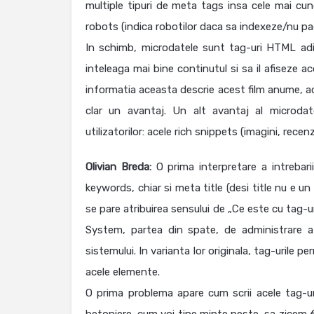
multiple tipuri de meta tags insa cele mai cun
robots (indica robotilor daca sa indexeze/nu pag
In schimb, microdatele sunt tag-uri HTML aditi
inteleaga mai bine continutul si sa il afiseze a
informatia aceasta descrie acest film anume, a
clar un avantaj. Un alt avantaj al microdate
utilizatorilor: acele rich snippets (imagini, recenz
Olivian Breda:
O prima interpretare a intrebarii
keywords, chiar si meta title (desi title nu e u
se pare atribuirea sensului de „Ce este cu tag
System, partea din spate, de administrare a 
sistemului. In varianta lor originala, tag-urile p
acele elemente.
O prima problema apare cum scrii acele tag-ur