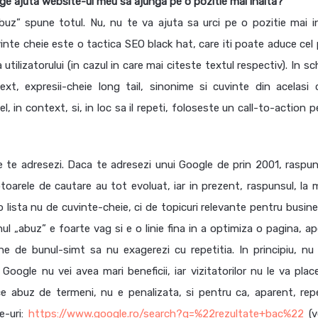
ge ajuta website-ul meu sa ajunga pe o pozitie mai inalta?
uz” spune totul. Nu, nu te va ajuta sa urci pe o pozitie mai in
nte cheie este o tactica SEO black hat, care iti poate aduce cel 
tilizatorului (in cazul in care mai citeste textul respectiv). In s
ext, expresii-cheie long tail, sinonime si cuvinte din acelasi
, in context, si, in loc sa il repeti, foloseste un call-to-action 
 te adresezi. Daca te adresezi unui Google de prin 2001, raspun
otoarele de cautare au tot evoluat, iar in prezent, raspunsul, la 
i o lista nu de cuvinte-cheie, ci de topicuri relevante pentru busin
l „abuz” e foarte vag si e o linie fina in a optimiza o pagina, ap
ne de bunul-simt sa nu exagerezi cu repetitia. In principiu, nu 
oogle nu vei avea mari beneficii, iar vizitatorilor nu le va plac
 abuz de termeni, nu e penalizata, si pentru ca, aparent, repe
e-uri:
https://www.google.ro/search?q=%22rezultate+bac%22
(v