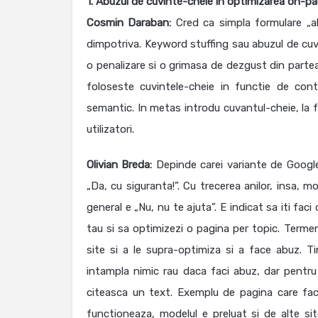
1. Abuzul de cuvinte-cheie in optimizarea on-pa
Cosmin Daraban:
Cred ca simpla formulare „ab
dimpotriva. Keyword stuffing sau abuzul de cuvi
o penalizare si o grimasa de dezgust din partea u
foloseste cuvintele-cheie in functie de cont
semantic. In metas introdu cuvantul-cheie, la fel
utilizatori.
Olivian Breda:
Depinde carei variante de Google
„Da, cu siguranta!”. Cu trecerea anilor, insa, m
general e „Nu, nu te ajuta”. E indicat sa iti fac
tau si sa optimizezi o pagina per topic. Termenu
site si a le supra-optimiza si a face abuz. Ti
intampla nimic rau daca faci abuz, dar pentru G
citeasca un text. Exemplu de pagina care face
functioneaza, modelul e preluat si de alte sit