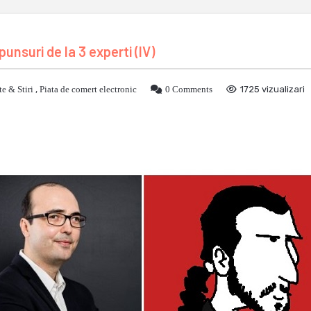
nsuri de la 3 experti (IV)
e & Stiri
,
Piata de comert electronic
0 Comments
1725 vizualizari