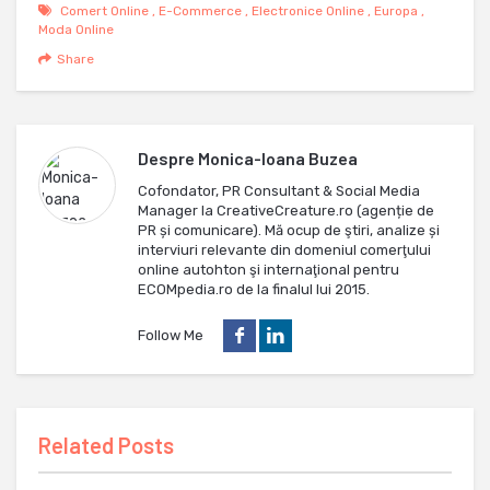
Comert Online
,
E-Commerce
,
Electronice Online
,
Europa
,
Moda Online
Share
Despre
Monica-Ioana Buzea
Cofondator, PR Consultant & Social Media
Manager la CreativeCreature.ro (agenție de
PR și comunicare). Mă ocup de ştiri, analize și
interviuri relevante din domeniul comerţului
online autohton şi internaţional pentru
ECOMpedia.ro de la finalul lui 2015.
Follow Me
Related Posts