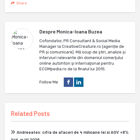
Share
Despre
Monica-Ioana Buzea
Cofondator, PR Consultant & Social Media
Manager la CreativeCreature.ro (agenție de
PR și comunicare). Mă ocup de ştiri, analize și
interviuri relevante din domeniul comerţului
online autohton şi internaţional pentru
ECOMpedia.ro de la finalul lui 2015.
Follow Me
Related Posts
Andreeatex: cifra de afaceri de 4 milioane lei si AOV +8%
YoY, in H1 2026