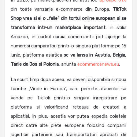
In 2025, pe marketplace-uri au avut loc
aproape 61%
din toate vanzarile e-commerce din Europa.
TikTok
Shop
vrea si el o „felie” din tortul online european si se
transforma intr-un marketplace important
, in stilul
Amazon, in cadrul caruia comerciantii pot ajunge la
numerosi cumparatori printr-o singura platforma: pe 15
iunie, platforma asiatica
se va lansa in Austria, Belgia,
Tarile de Jos si Polonia
, anunta
ecommercenews.eu
.
La scurt timp dupa aceea, va deveni disponibila si noua
functie „Vinde in Europa”, care permite afacerilor sa
vanda pe TikTok printr-o singura inregistrare pe
platforma si valorificand reteaua de creatori a
aplicatiei. In plus, acestia vor putea expedia coletele
direct catre alte piete europene folosind companii
logistice partenere sau transportatori aprobati de