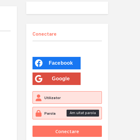
Conectare
Facebook
Google
Am uitat parola