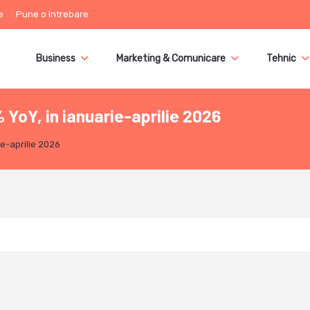
e
Pune o întrebare
Business
Marketing & Comunicare
Tehnic
 YoY, in ianuarie-aprilie 2026
ie-aprilie 2026