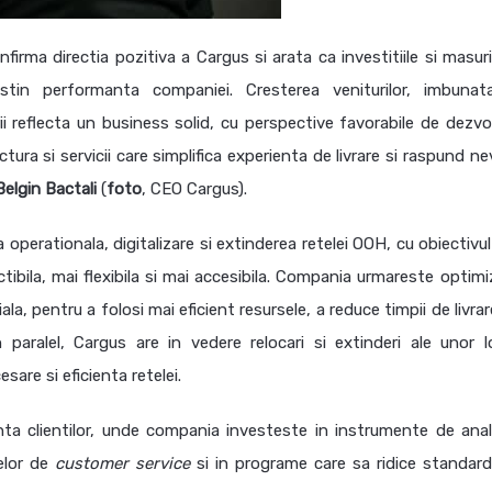
nfirma directia pozitiva a Cargus si arata ca investitiile si masur
ustin performanta companiei. Cresterea veniturilor, imbunata
erii reflecta un business solid, cu perspective favorabile de dezvo
ura si servicii care simplifica experienta de livrare si raspund ne
Belgin
Bactali
(
foto
, CEO Cargus).
a operationala, digitalizare si extinderea retelei OOH, cu obiectivu
ictibila, mai flexibila si mai accesibila. Compania urmareste optim
iala, pentru a folosi mai eficient resursele, a reduce timpii de livrar
paralel, Cargus are in vedere relocari si extinderi ale unor lo
are si eficienta retelei.
ta clientilor, unde compania investeste in instrumente de anal
selor de
customer service
si in programe care sa ridice standard