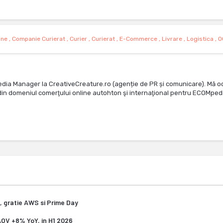
ine
,
Companie Curierat
,
Curier
,
Curierat
,
E-Commerce
,
Livrare
,
Logistica
,
O
edia Manager la CreativeCreature.ro (agenție de PR și comunicare). Mă o
te din domeniul comerţului online autohton şi internaţional pentru ECOMped
, gratie AWS si Prime Day
 AOV +8% YoY, in H1 2026