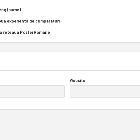
Kong (surse)
oua experienta de cumparaturi
za reteaua Postei Romane
Website