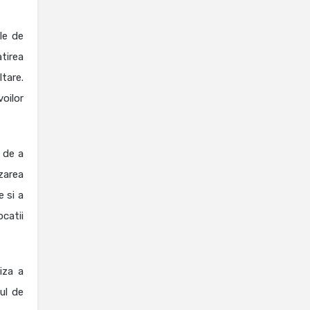
ile de
tirea
ltare.
voilor
l de a
izarea
e si a
catii
iza a
ul de