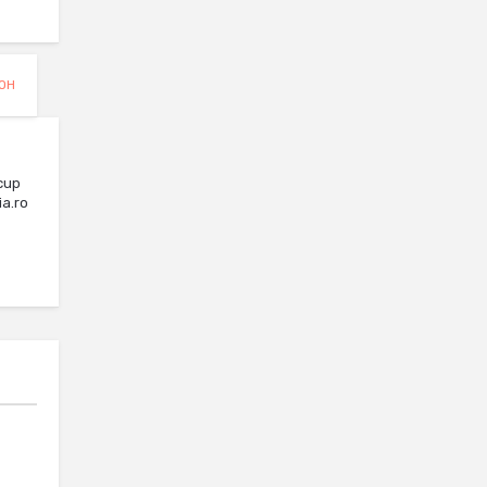
OH
cup
ia.ro