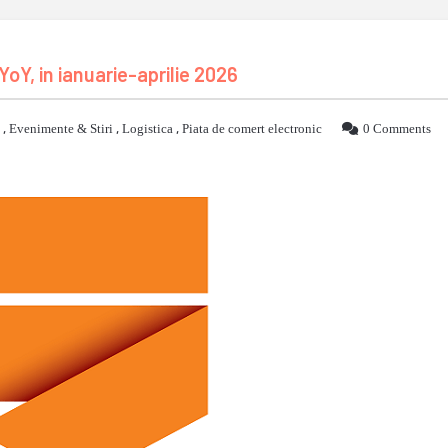
YoY, in ianuarie-aprilie 2026
,
Evenimente & Stiri
,
Logistica
,
Piata de comert electronic
0 Comments