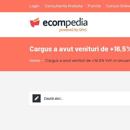
Login
Consultanta Gratuita
Puncte
Cursuri Onlin
Cargus a avut venituri de +16,5%
Home
-
Cargus a avut venituri de +16,5% YoY, in ianuar