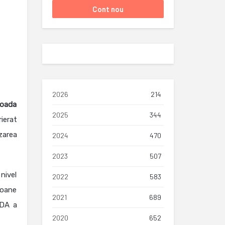
2026
214
ioada
2025
344
rierat
zarea
2024
470
2023
507
 nivel
2022
583
ioane
2021
689
TDA a
2020
652