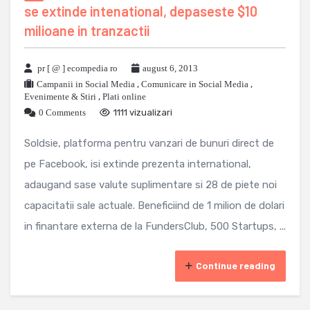
se extinde intenational, depaseste $10
milioane in tranzactii
pr [ @ ] ecompedia ro
august 6, 2013
Campanii in Social Media
,
Comunicare in Social Media
,
Evenimente & Stiri
,
Plati online
0 Comments
1111 vizualizari
Soldsie, platforma pentru vanzari de bunuri direct de
pe Facebook, isi extinde prezenta international,
adaugand sase valute suplimentare si 28 de piete noi
capacitatii sale actuale. Beneficiind de 1 milion de dolari
in finantare externa de la FundersClub, 500 Startups, ...
Continue reading