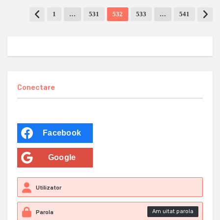
1
…
531
532
533
…
541
Conectare
Facebook
Google
Am uitat parola