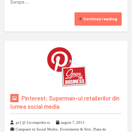
Europa ...
Continue reading
Pinterest: Superman-ul retailerilor din
lumea social media
pr [ @ ] ecompedia ro
august 7, 2013
Campanii in Social Media
,
Evenimente & Stiri
,
Piata de