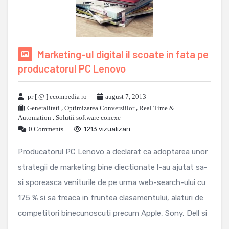
Marketing-ul digital il scoate in fata pe
producatorul PC Lenovo
pr [ @ ] ecompedia ro
august 7, 2013
Generalitati
,
Optimizarea Conversiilor
,
Real Time &
Automation
,
Solutii software conexe
0 Comments
1213 vizualizari
Producatorul PC Lenovo a declarat ca adoptarea unor
strategii de marketing bine diectionate l-au ajutat sa-
si sporeasca veniturile de pe urma web-search-ului cu
175 % si sa treaca in fruntea clasamentului, alaturi de
competitori binecunoscuti precum Apple, Sony, Dell si
...