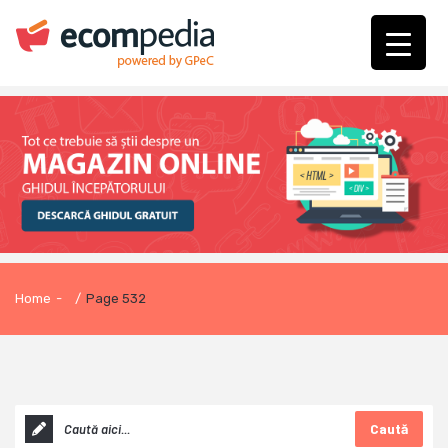
Home
-
/
Page 532
Caută