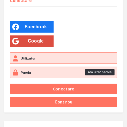
Conectare
Facebook
Google
Am uitat parola