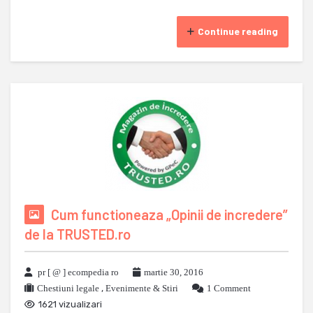
Continue reading
Cum functioneaza „Opinii de incredere”
de la TRUSTED.ro
pr [ @ ] ecompedia ro
martie 30, 2016
Chestiuni legale
,
Evenimente & Stiri
1 Comment
1621 vizualizari