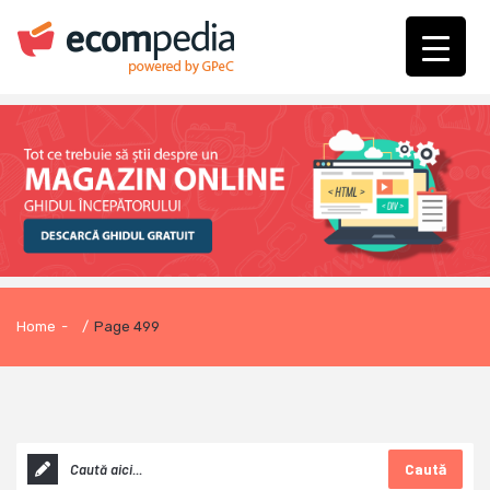
Home
-
/
Page 499
Caută