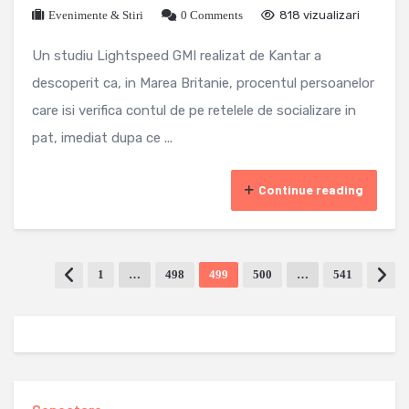
Evenimente & Stiri
0 Comments
818 vizualizari
Un studiu Lightspeed GMI realizat de Kantar a
descoperit ca, in Marea Britanie, procentul persoanelor
care isi verifica contul de pe retelele de socializare in
pat, imediat dupa ce ...
Continue reading
1
…
498
499
500
…
541