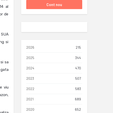
14 al
or de
n SUA
ng si
2026
215
2025
344
si sa
2024
470
 gata
2023
507
e viu
2022
583
azon,
2021
689
2020
652
aliza