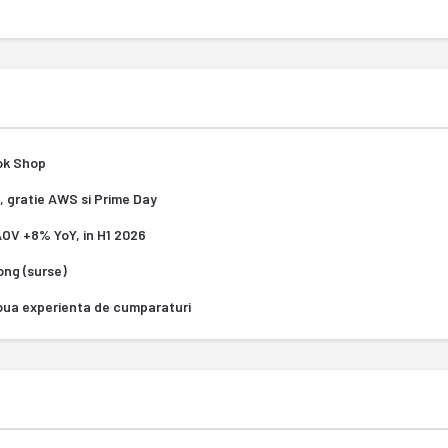
Tok Shop
, gratie AWS si Prime Day
 AOV +8% YoY, in H1 2026
Kong (surse)
oua experienta de cumparaturi