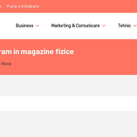
e
Pune o întrebare
Business
Marketing & Comunicare
Tehnic
am in magazine fizice
fizice