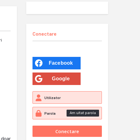
Conectare
ri
Facebook
Google
Am uitat parola
i doar