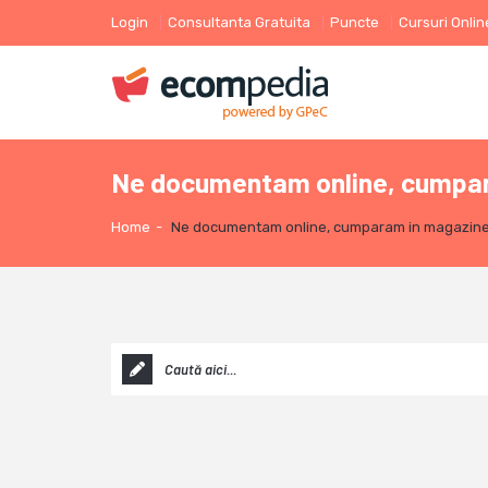
Login
Consultanta Gratuita
Puncte
Cursuri Onlin
Ne documentam online, cumpar
Home
-
Ne documentam online, cumparam in magazine 