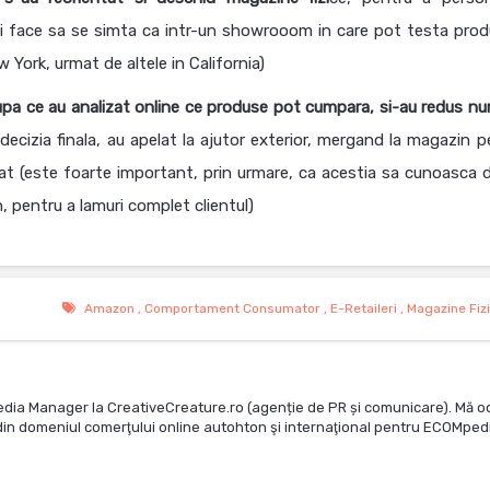
 a-i face sa se simta ca intr-un showrooom in care pot testa prod
ork, urmat de altele in California)
pa ce au analizat online ce produse pot cumpara, si-au redus nu
 decizia finala, au apelat la ajutor exterior, mergand la magazin p
at (este foarte important, prin urmare, ca acestia sa cunoasca de
 pentru a lamuri complet clientul)
Amazon
,
Comportament Consumator
,
E-Retaileri
,
Magazine Fiz
edia Manager la CreativeCreature.ro (agenție de PR și comunicare). Mă o
te din domeniul comerţului online autohton şi internaţional pentru ECOMped