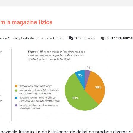
 in magazine fizice
nte & Stiri
,
Piata de comert electronic
0 Comments
1043 vizualiza
gazinele fizice in jur de 5 trilioane de dolari pe produse diverse s