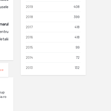
2019
408
usele
2018
399
marul
2017
418
entru
2016
418
talii
2015
99
2014
72
2013
132
ice
cup
ia.ro