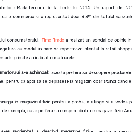
frelor eMarketer.com de la finele lui 2014. Un raport din 20
a e-commerce-ul a reprezentat doar 8,3% din totalul vanzaril
ului consumatorului,
Time Trade
a realizat un sondaj de opinie i
gatura cu modul in care se raporteaza clientul la retail shoppi
nsurile primite au indicat urmatoarele:
sumatorului s-a schimbat
, acesta prefera sa descopere produsele 
e, pentru ca apoi sa se deplaseze la magazin doar atunci cand e
earga in magazinul fizic
pentru a proba, a atinge si a vedea p
, de exemplu, ca ar prefera sa cumpere dintr-un magazin fizic Am
ali s-au reorientat si deschid magazine fizi
ce, pentru a person