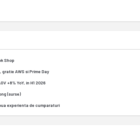
Tok Shop
, gratie AWS si Prime Day
 AOV +8% YoY, in H1 2026
Kong (surse)
oua experienta de cumparaturi