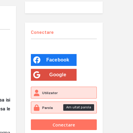
Conectare
Facebook
Google
sa isi
Am uitat parola
 sa le
forma