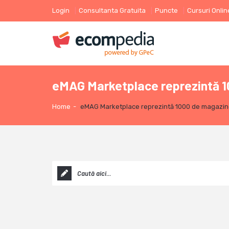
Login
Consultanta Gratuita
Puncte
Cursuri Onlin
eMAG Marketplace reprezintă 
Home
-
eMAG Marketplace reprezintă 1000 de magazi