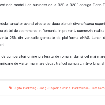
e extinde modelul de business de la B2B la B2C”, adauga Florin Fi
dului lansator avand efecte pe doua planuri: diversificarea experi
ea pietei de ecommerce in Romania. În prezent, comenzile realiza
rezinta 25% din vanzarile generate de platforma eMAG. Lunar, di
ri.
 de cumparaturi online preferata de romani, dar si cel mai mare
milioane de vizite, mai mare decat traficul cumulat, intr-o luna, al
Digital Marketing
,
Emag
,
Magazine Online
,
Marketplace
,
Piata Com