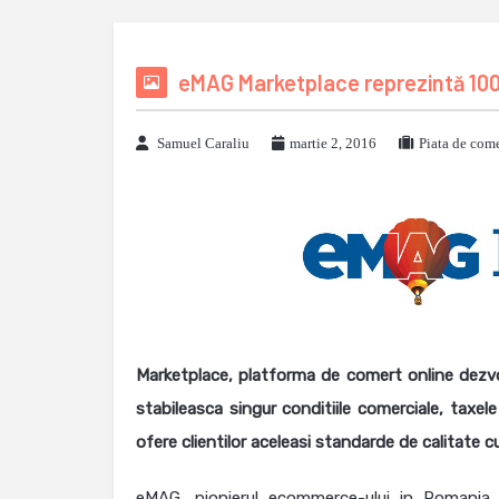
eMAG Marketplace reprezintă 10
Samuel Caraliu
martie 2, 2016
Piata de come
Marketplace, platforma de comert online dezvo
stabileasca singur conditiile comerciale, taxele d
ofere clientilor aceleasi standarde de calitate 
eMAG, pionierul ecommerce-ului in Romania