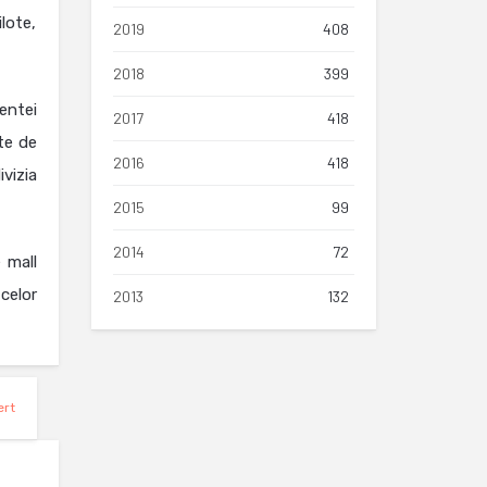
lote,
2019
408
2018
399
entei
2017
418
te de
2016
418
vizia
2015
99
2014
72
 mall
 celor
2013
132
ert