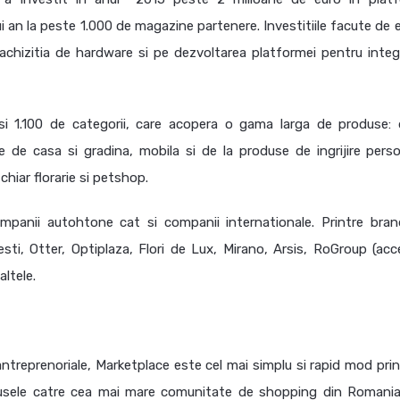
ui an la peste 1.000 de magazine partenere. Investitiile facute de
chizitia de hardware si pe dezvoltarea platformei pentru integ
 1.100 de categorii, care acopera o gama larga de produse: 
se de casa si gradina, mobila si de la produse de ingrijire perso
chiar florarie si petshop.
mpanii autohtone cat si companii internationale. Printre brand
i, Otter, Optiplaza, Flori de Lux, Mirano, Arsis, RoGroup (acce
altele.
ntreprenoriale, Marketplace este cel mai simplu si rapid mod prin
dusele catre cea mai mare comunitate de shopping din Romania