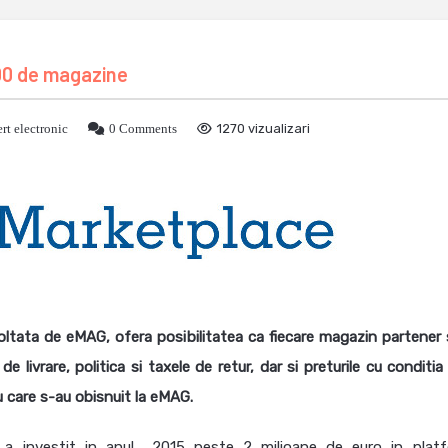
00 de magazine
rt electronic
0 Comments
1270 vizualizari
ltata de eMAG, ofera posibilitatea ca fiecare magazin partener
e livrare, politica si taxele de retur, dar si preturile cu conditia
cu care s-au obisnuit la eMAG.
, a investit in anul 2015 peste 2 milioane de euro in plat