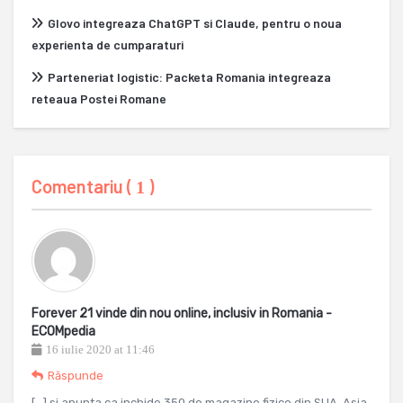
Glovo integreaza ChatGPT si Claude, pentru o noua
experienta de cumparaturi
Parteneriat logistic: Packeta Romania integreaza
reteaua Postei Romane
Comentariu (
)
1
Forever 21 vinde din nou online, inclusiv in Romania -
ECOMpedia
16 iulie 2020 at 11:46
Răspunde
[…] si anunta ca inchide 350 de magazine fizice din SUA, Asia