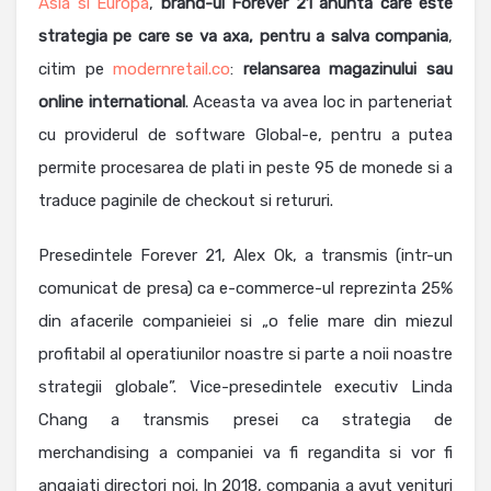
Asia si Europa
,
brand-ul Forever 21 anunta care este
strategia pe care se va axa, pentru a salva compania
,
citim pe
modernretail.co
:
relansarea magazinului sau
online international
. Aceasta va avea loc in parteneriat
cu providerul de software Global-e, pentru a putea
permite procesarea de plati in peste 95 de monede si a
traduce paginile de checkout si retururi.
Presedintele Forever 21, Alex Ok, a transmis (intr-un
comunicat de presa) ca e-commerce-ul reprezinta 25%
din afacerile companieiei si „o felie mare din miezul
profitabil al operatiunilor noastre si parte a noii noastre
strategii globale”. Vice-presedintele executiv Linda
Chang a transmis presei ca strategia de
merchandising a companiei va fi regandita si vor fi
angajati directori noi. In 2018, compania a avut venituri