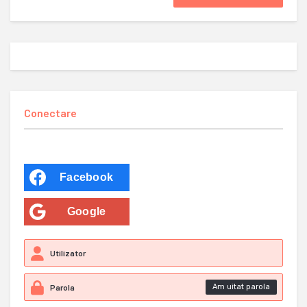
Conectare
Facebook
Google
Am uitat parola