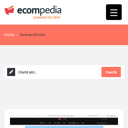
Home
-
forever21.com
Caută