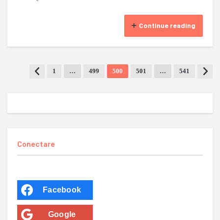
Continue reading
1
…
499
500
501
…
541
Conectare
Facebook
Google