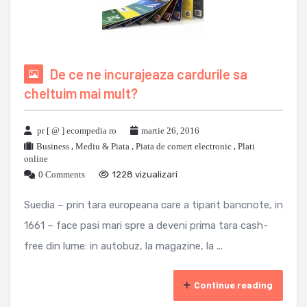
De ce ne incurajeaza cardurile sa
cheltuim mai mult?
pr [ @ ] ecompedia ro
martie 26, 2016
Business
,
Mediu & Piata
,
Piata de comert electronic
,
Plati
online
0 Comments
1228 vizualizari
Suedia – prin tara europeana care a tiparit bancnote, in
1661 – face pasi mari spre a deveni prima tara cash-
free din lume: in autobuz, la magazine, la ...
Continue reading