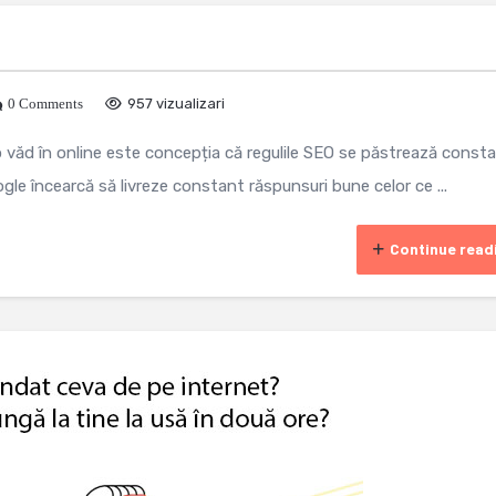
0 Comments
957 vizualizari
 o văd în online este concepția că regulile SEO se păstrează const
ogle încearcă să livreze constant răspunsuri bune celor ce ...
Continue read