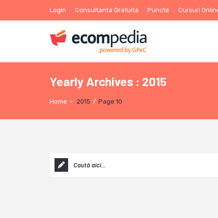
Login
Consultanta Gratuita
Puncte
Cursuri Onlin
Yearly Archives : 2015
Home
-
2015
/
Page 10