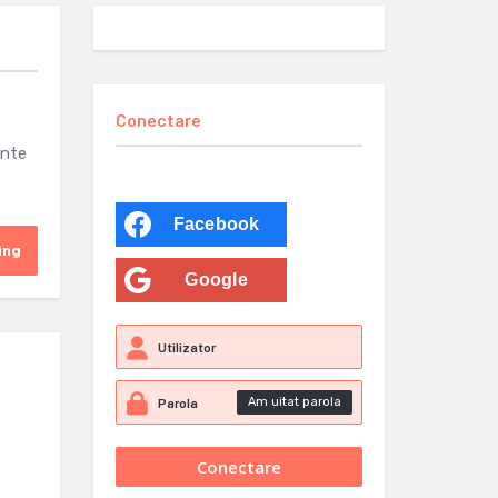
Conectare
ante
Facebook
ing
Google
Am uitat parola