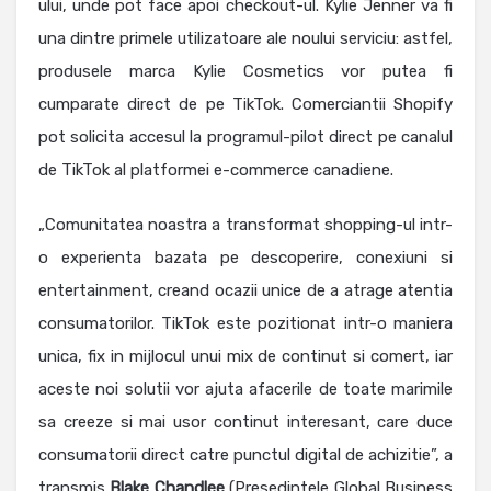
ului, unde pot face apoi checkout-ul. Kylie Jenner va fi
una dintre primele utilizatoare ale noului serviciu: astfel,
produsele marca Kylie Cosmetics vor putea fi
cumparate direct de pe TikTok. Comerciantii Shopify
pot solicita accesul la programul-pilot direct pe canalul
de TikTok al platformei e-commerce canadiene.
„Comunitatea noastra a transformat shopping-ul intr-
o experienta bazata pe descoperire, conexiuni si
entertainment, creand ocazii unice de a atrage atentia
consumatorilor. TikTok este pozitionat intr-o maniera
unica, fix in mijlocul unui mix de continut si comert, iar
aceste noi solutii vor ajuta afacerile de toate marimile
sa creeze si mai usor continut interesant, care duce
consumatorii direct catre punctul digital de achizitie”, a
transmis
Blake
Chandlee
(Presedintele Global Business