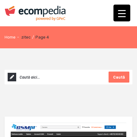
Home
-
zitec
/
Page 4
Caută