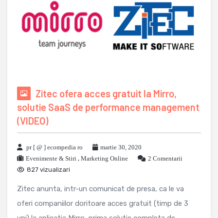
Zitec ofera acces gratuit la Mirro,
solutie SaaS de performance management
(VIDEO)
pr [ @ ] ecompedia ro
martie 30, 2020
Evenimente & Stiri
,
Marketing Online
2 Comentarii
827 vizualizari
Zitec anunta, intr-un comunicat de presa, ca le va
oferi companiilor doritoare acces gratuit (timp de 3
uni) la aplicatia Mirro, prima solutie completa de