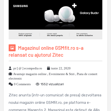
Magazinul online GSMfit.ro s-a
relansat cu ajutorul Zitec
pr [ @ ] ecompedia ro
iunie 22, 2020
Avantaje magazin online
,
Evenimente & Stiri
,
Piata de comert
electronic
0 Comments
1552 vizualizari
Zitec anunta (intr-un comunicat de presa) dezvoltarea
noului magazin online GSMfit.ro, pe platforma e-
commerce Magento 2. Magazinul este detinut de Allis