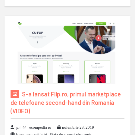
S-a lansat Flip.ro, primul marketplace
de telefoane second-hand din Romania
(VIDEO)
pr [ @ ] ecompedia ro
noiembrie 23, 2019
Evenimente & Stiri
,
Piata de comert electronic