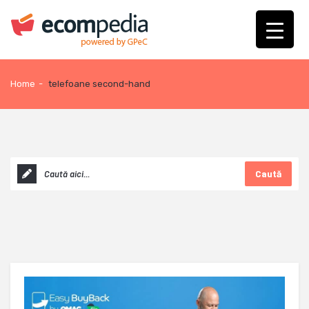
Home
-
telefoane second-hand
Caută