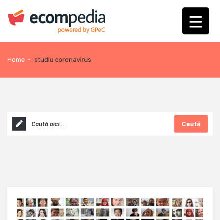
Home
-
studiu coronavirus
Caută