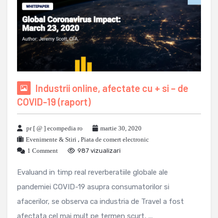
Industrii online, afectate cu + si – de
COVID-19 (raport)
pr [ @ ] ecompedia ro
martie 30, 2020
Evenimente & Stiri
,
Piata de comert electronic
1 Comment
987 vizualizari
Evaluand in timp real reverberatiile globale ale
pandemiei COVID-19 asupra consumatorilor si
afacerilor, se observa ca industria de Travel a fost
afectata cel mai mult pe termen scurt, ...