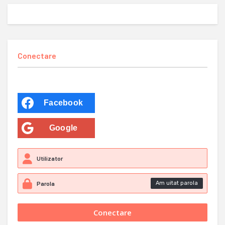
Conectare
Facebook
Google
Am uitat parola