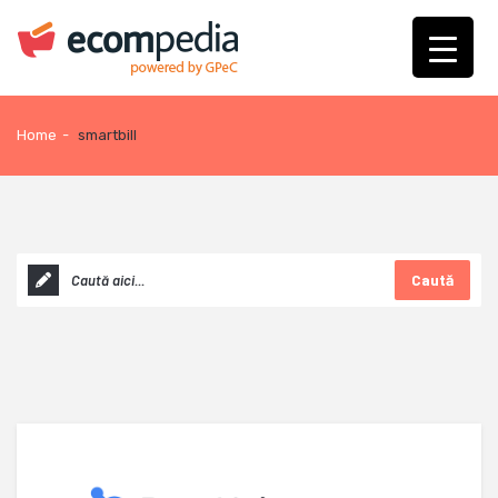
Home
-
smartbill
Caută