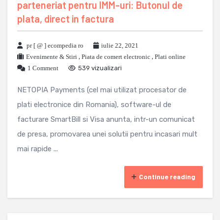
parteneriat pentru IMM-uri: Butonul de
plata, direct in factura
pr [ @ ] ecompedia ro
iulie 22, 2021
Evenimente & Stiri
,
Piata de comert electronic
,
Plati online
1 Comment
539 vizualizari
NETOPIA Payments (cel mai utilizat procesator de
plati electronice din Romania), software-ul de
facturare SmartBill si Visa anunta, intr-un comunicat
de presa, promovarea unei solutii pentru incasari mult
mai rapide ...
Continue reading