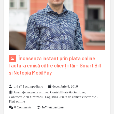
Încasează instant prin plata online
factura emisă către clienții tăi – Smart Bill
și Netopia MobilPay
pr [ @ ] ecompedia ro
decembrie 8, 2016
Avantaje magazin online
,
Contabilitate & Gestiune
,
Contractele cu furnizorii
,
Logistica
,
Piata de comert electronic
,
Plati online
0 Comments
1611 vizualizari