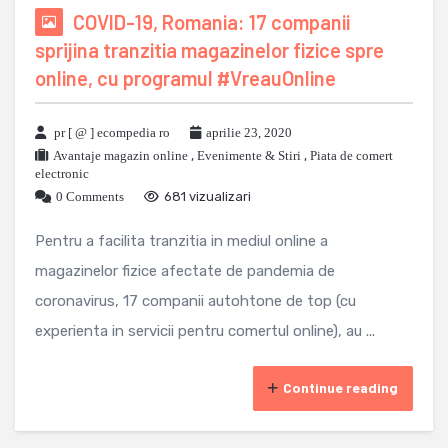
COVID-19, Romania: 17 companii
sprijina tranzitia magazinelor fizice spre
online, cu programul #VreauOnline
pr [ @ ] ecompedia ro
aprilie 23, 2020
Avantaje magazin online
,
Evenimente & Stiri
,
Piata de comert
electronic
0 Comments
681 vizualizari
Pentru a facilita tranzitia in mediul online a
magazinelor fizice afectate de pandemia de
coronavirus, 17 companii autohtone de top (cu
experienta in servicii pentru comertul online), au ...
Continue reading