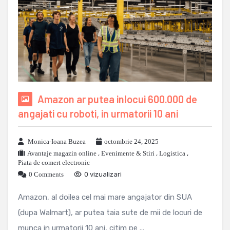
Amazon ar putea inlocui 600.000 de
angajati cu roboti, in urmatorii 10 ani
Monica-Ioana Buzea
octombrie 24, 2025
Avantaje magazin online
,
Evenimente & Stiri
,
Logistica
,
Piata de comert electronic
0 Comments
0 vizualizari
Amazon, al doilea cel mai mare angajator din SUA
(dupa Walmart), ar putea taia sute de mii de locuri de
munca in urmatorii 10 ani, citim pe ...