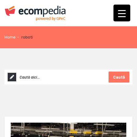
Home
-
roboti
Caută