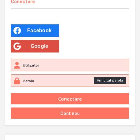
Conectare
Facebook
Google
Am uitat parola