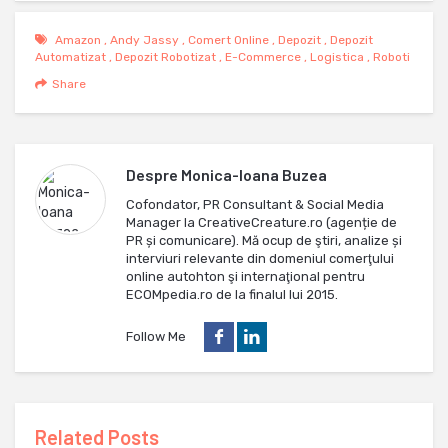
Amazon
,
Andy Jassy
,
Comert Online
,
Depozit
,
Depozit
Automatizat
,
Depozit Robotizat
,
E-Commerce
,
Logistica
,
Roboti
Share
Despre
Monica-Ioana Buzea
Cofondator, PR Consultant & Social Media
Manager la CreativeCreature.ro (agenție de
PR și comunicare). Mă ocup de ştiri, analize și
interviuri relevante din domeniul comerţului
online autohton şi internaţional pentru
ECOMpedia.ro de la finalul lui 2015.
Follow Me
Related Posts