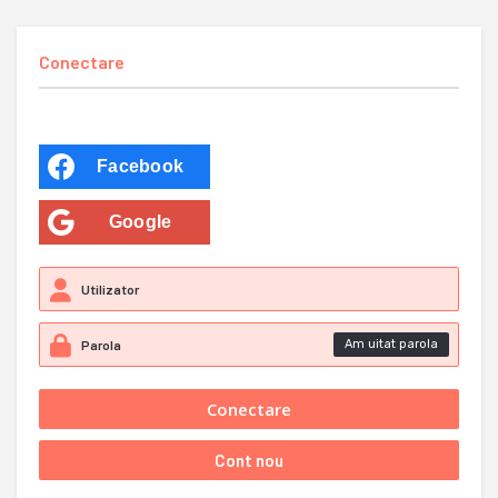
Conectare
Facebook
Google
Am uitat parola