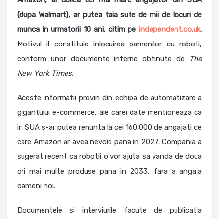
Amazon, al doilea cel mai mare angajator din SUA
(dupa Walmart), ar putea taia sute de mii de locuri de
munca in urmatorii 10 ani, citim pe
independent.co.uk
.
Motivul il constituie inlocuirea oamenilor cu roboti,
conform unor documente interne obtinute de
The
New York Times
.
Aceste informatii provin din echipa de automatizare a
gigantului e-commerce, ale carei date mentioneaza ca
in SUA s-ar putea renunta la cei 160.000 de angajati de
care Amazon ar avea nevoie pana in 2027. Compania a
sugerat recent ca robotii o vor ajuta sa vanda de doua
ori mai multe produse pana in 2033, fara a angaja
oameni noi.
Documentele si interviurile facute de publicatia