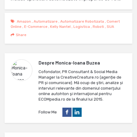
Amazon
,
Automatizare
,
Automatizare Robotizata
,
Comert
Online
,
E-Commerce
,
Kelly Nantel
,
Logistica
,
Roboti
,
SUA
Share
Despre
Monica-Ioana Buzea
Cofondator, PR Consultant & Social Media
Manager la CreativeCreature.ro (agenție de
PR și comunicare). Mă ocup de ştiri, analize și
interviuri relevante din domeniul comerţului
online autohton şi internaţional pentru
ECOMpedia.ro de la finalul lui 2015.
Follow Me