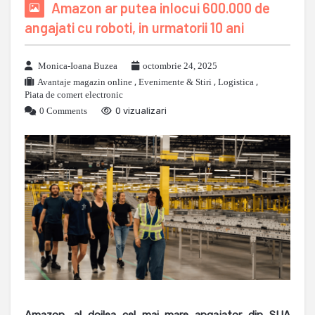
Amazon ar putea inlocui 600.000 de
angajati cu roboti, in urmatorii 10 ani
Monica-Ioana Buzea
octombrie 24, 2025
Avantaje magazin online
,
Evenimente & Stiri
,
Logistica
,
Piata de comert electronic
0 Comments
0 vizualizari