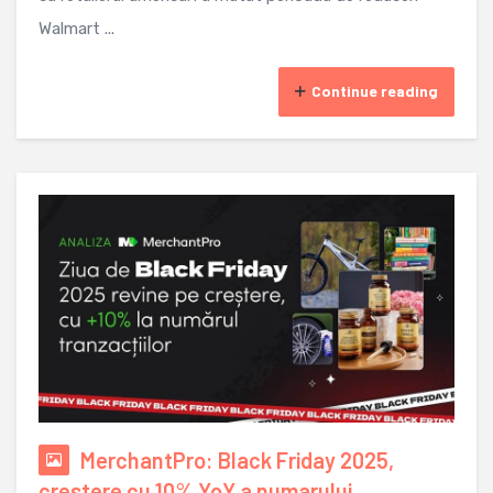
Walmart ...
Continue reading
MerchantPro: Black Friday 2025,
crestere cu 10% YoY a numarului