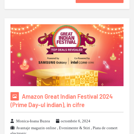
Amazon Great Indian Festival 2024
(Prime Day-ul indian), in cifre
Monica-Ioana Buzea
octombrie 6, 2024
Avantaje magazin online
,
Evenimente & Stiri
,
Piata de comert
electronic