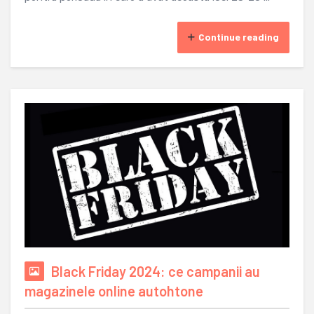
Continue reading
Black Friday 2024: ce campanii au
magazinele online autohtone