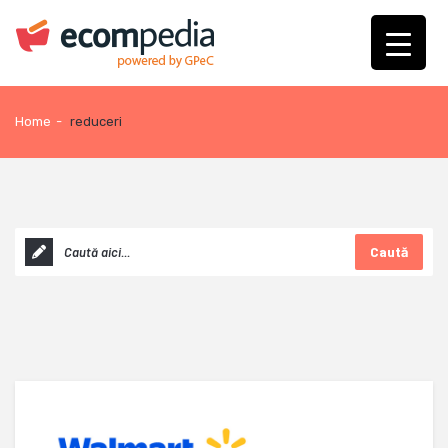
Home
-
reduceri
Caută