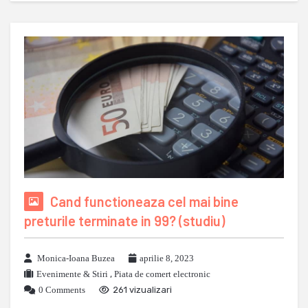
Cand functioneaza cel mai bine
preturile terminate in 99? (studiu)
Monica-Ioana Buzea
aprilie 8, 2023
Evenimente & Stiri
,
Piata de comert electronic
0 Comments
261 vizualizari