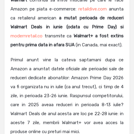
Walmart
continua sa imite miscarile pe care le face
Amazon pe piata e-commerce:
retaildive.com
anunta
ca retailerul american
a mutat perioada de reduceri
Walmart Deals in iunie (odata cu Prime Day) si
modernretail.co
transmite ca
Walmart+ a fost extins
pentru prima data in afara SUA
(in Canada, mai exact).
Primul anunt vine la cateva saptamani dupa ce
Amazon a anuntat datele oficiale ale perioadei sale de
reduceri dedicate abonatilor: Amazon Prime Day 2026
va fi organizata nu in iulie (ca anul trecut), ci timp de 4
zile, in perioada 23-26 iunie. Raspunsul competitorului,
care in 2025 aveaa reduceri in perioada 8-13 iulie?
Walmart Deals de anul acesta are loc pe 22-28 iunie: in
aceste 7 zile, membrii Walmart+ vor avea acces la
produse online cu preturi mai mici.