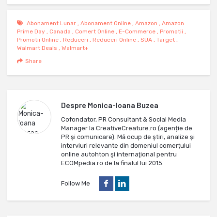
Abonament Lunar
,
Abonament Online
,
Amazon
,
Amazon
Prime Day
,
Canada
,
Comert Online
,
E-Commerce
,
Promotii
,
Promotii Online
,
Reduceri
,
Reduceri Online
,
SUA
,
Target
,
Walmart Deals
,
Walmart+
Share
Despre
Monica-Ioana Buzea
Cofondator, PR Consultant & Social Media
Manager la CreativeCreature.ro (agenție de
PR și comunicare). Mă ocup de ştiri, analize și
interviuri relevante din domeniul comerţului
online autohton şi internaţional pentru
ECOMpedia.ro de la finalul lui 2015.
Follow Me