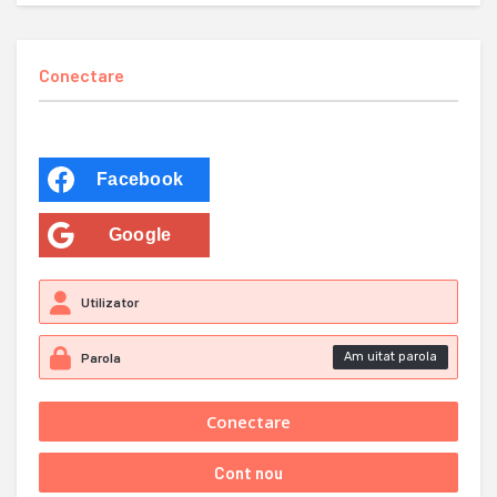
Conectare
Facebook
Google
Am uitat parola