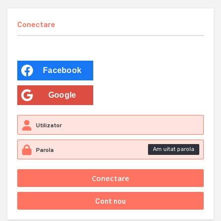
Conectare
Facebook
Google
Am uitat parola