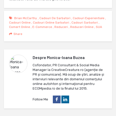
Brian McCarthy
,
Cadouri De Sarbatori
,
Cadouri Experientiale
,
Cadouri Online
,
Cadouri Online Sarbatori
,
Cadouri Sarbatori
,
Comert Online
,
E-Commerce
,
Reduceri
,
Reduceri Online
,
SUA
Share
Despre
Monica-Ioana Buzea
Cofondator, PR Consultant & Social Media
Manager la CreativeCreature.ro (agenție de
PR și comunicare). Mă ocup de ştiri, analize și
interviuri relevante din domeniul comerţului
online autohton şi internaţional pentru
ECOMpedia.ro de la finalul lui 2015.
Follow Me