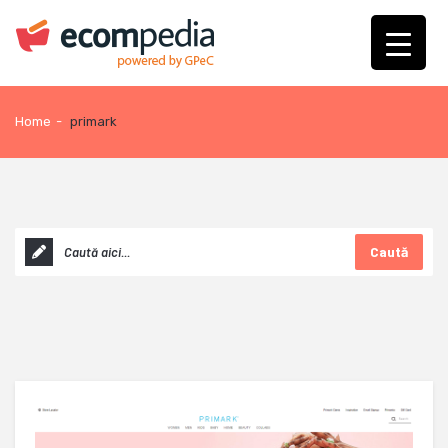
Home
-
primark
Caută