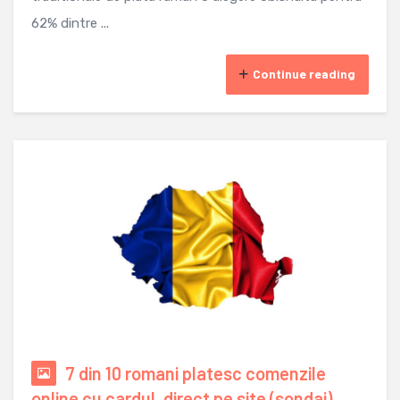
62% dintre ...
Continue reading
7 din 10 romani platesc comenzile
online cu cardul, direct pe site (sondaj)