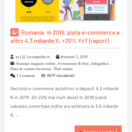
Romania: in 2019, piata e-commerce a
atins 4,3 miliarde €, +20% YoY (raport)
pr [ @ ] ecompedia ro
februarie 5, 2020
Avantaje magazin online
,
Evenimente & Stiri
,
Infografice
,
Piata de comert electronic
,
Plati online
1 Comment
1879 vizualizari
Sectorul e-commerce autohton a depasit 4,3 miliarde
€ in 2019, 20-22% mai mult decat in 2018 (cand
valoarea comertului online era estimata la 3,5 miliarde
€, ...
Continue reading