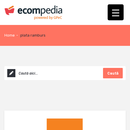
Home
-
plata ramburs
Caută