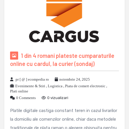
1 din 4 romani plateste cumparaturile
online cu cardul, la curier (sondaj)
pr [ @ ] ecompedia ro
noiembrie 24, 2025
Evenimente & Stiri
,
Logistica
,
Piata de comert electronic
,
Plati online
0 Comments
0 vizualizari
Platile digitale castiga constant teren in cazul livrarilor
la domiciliu ale comenzilor online, chiar daca metodele
traditionale de plata raman o alegere obisnuita pentru