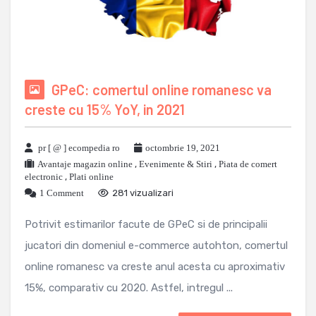
GPeC: comertul online romanesc va
creste cu 15% YoY, in 2021
pr [ @ ] ecompedia ro
octombrie 19, 2021
Avantaje magazin online
,
Evenimente & Stiri
,
Piata de comert
electronic
,
Plati online
1 Comment
281 vizualizari
Potrivit estimarilor facute de GPeC si de principalii
jucatori din domeniul e-commerce autohton, comertul
online romanesc va creste anul acesta cu aproximativ
15%, comparativ cu 2020. Astfel, intregul ...