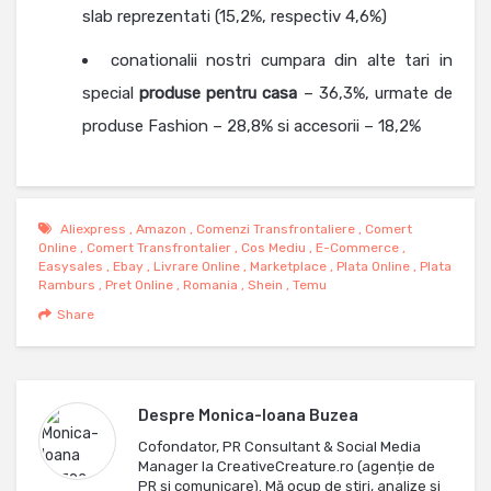
slab reprezentati (15,2%, respectiv 4,6%)
conationalii nostri cumpara din alte tari in
special
produse pentru casa
– 36,3%, urmate de
produse Fashion – 28,8% si accesorii – 18,2%
Aliexpress
,
Amazon
,
Comenzi Transfrontaliere
,
Comert
Online
,
Comert Transfrontalier
,
Cos Mediu
,
E-Commerce
,
Easysales
,
Ebay
,
Livrare Online
,
Marketplace
,
Plata Online
,
Plata
Ramburs
,
Pret Online
,
Romania
,
Shein
,
Temu
Share
Despre
Monica-Ioana Buzea
Cofondator, PR Consultant & Social Media
Manager la CreativeCreature.ro (agenție de
PR și comunicare). Mă ocup de ştiri, analize și