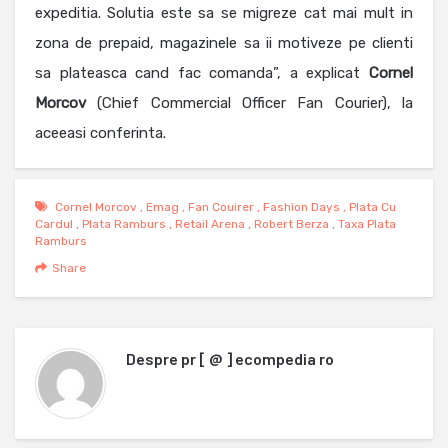
expeditia. Solutia este sa se migreze cat mai mult in
zona de prepaid, magazinele sa ii motiveze pe clienti
sa plateasca cand fac comanda”, a explicat
Cornel
Morcov
(Chief Commercial Officer Fan Courier), la
aceeasi conferinta.
Cornel Morcov
,
Emag
,
Fan Couirer
,
Fashion Days
,
Plata Cu
Cardul
,
Plata Ramburs
,
Retail Arena
,
Robert Berza
,
Taxa Plata
Ramburs
Share
Despre
pr [ @ ] ecompedia ro