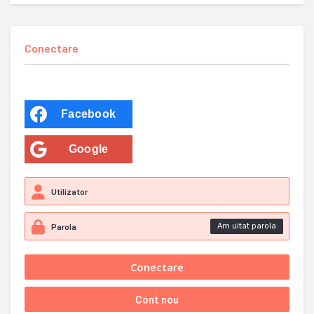
Conectare
Facebook
Google
Am uitat parola