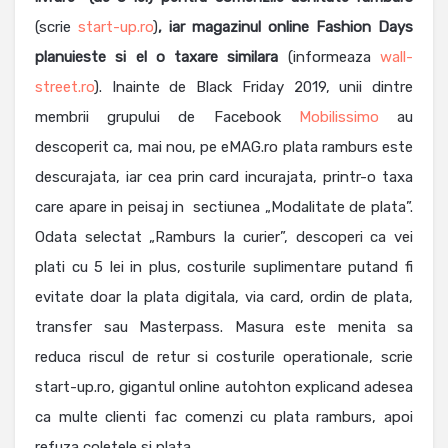
(scrie
start-up.ro
)
, iar magazinul online Fashion Days
planuieste si el o taxare similara
(informeaza
wall-
street.ro
). Inainte de Black Friday 2019, unii dintre
membrii grupului de Facebook
Mobilissimo
au
descoperit ca, mai nou, pe eMAG.ro plata ramburs este
descurajata, iar cea prin card incurajata, printr-o taxa
care apare in peisaj in sectiunea „Modalitate de plata”.
Odata selectat „Ramburs la curier”, descoperi ca vei
plati cu 5 lei in plus, costurile suplimentare putand fi
evitate doar la plata digitala, via card, ordin de plata,
transfer sau Masterpass. Masura este menita sa
reduca riscul de retur si costurile operationale, scrie
start-up.ro, gigantul online autohton explicand adesea
ca multe clienti fac comenzi cu plata ramburs, apoi
refuza coletele si plata.