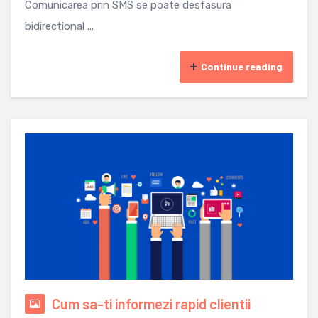
Comunicarea prin SMS se poate desfasura
bidirectional ...
Continue reading
Cum sa-ti informezi rapid clientii