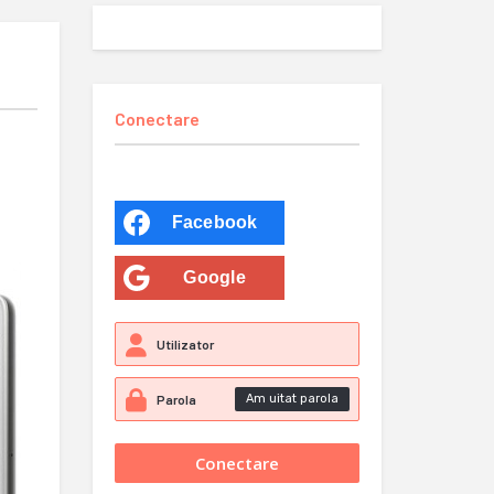
Conectare
Facebook
Google
Am uitat parola