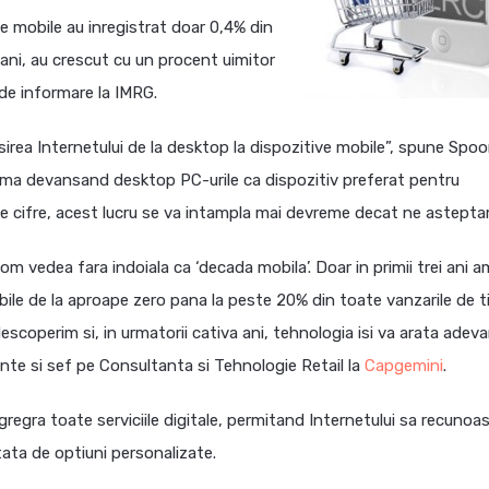
ve mobile au inregistrat doar 0,4% din
i ani, au crescut cu un procent uimitor
 de informare la IMRG.
sirea Internetului de la desktop la dispozitive mobile”, spune Spoo
rma devansand desktop PC-urile ca dispozitiv preferat pentru
nte cifre, acest lucru se va intampla mai devreme decat ne astepta
 vom vedea fara indoiala ca ‘decada mobila’. Doar in primii trei ani a
bile de la aproape zero pana la peste 20% din toate vanzarile de t
descoperim si, in urmatorii cativa ani, tehnologia isi va arata adeva
inte si sef pe Consultanta si Tehnologie Retail la
Capgemini
.
 agregra toate serviciile digitale, permitand Internetului sa recunoa
tata de optiuni personalizate.