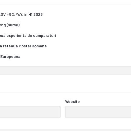
 AOV +8% YoY, in H1 2026
Kong (surse)
oua experienta de cumparaturi
za reteaua Postei Romane
ea Europeana
Website