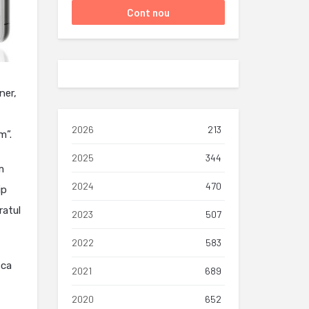
ner,
2026
213
m”.
2025
344
m
2024
470
ip
ratul
2023
507
2022
583
sca
2021
689
2020
652