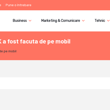
e
Pune o întrebare
Business
Marketing & Comunicare
Tehnic
UK a fost facuta de pe mobil
 de pe mobil