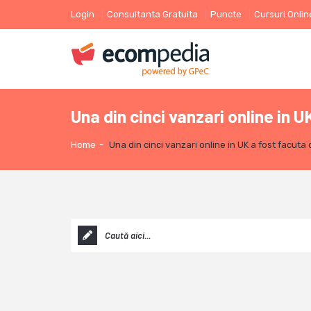
Login
Consultanta Gratuita
Puncte
Cursuri Onlin
Una din cinci vanzari online in 
Home
-
Una din cinci vanzari online in UK a fost facuta