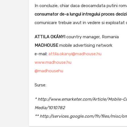
In concluzie, chiar daca deocamdata putini roman
consumator de-a lungul intregului proces decizio
comunicare trebuie avut in vedere si exploatat 
ATTILA OKÁNYI
country manager, Romania
MADHOUSE
mobile advertising network
e-mail:
attila.okanyi@madhouse.hu
www.madhouse.hu
@madhousehu
Surse:
* http://www.emarketer.com/Article/Mobile-C
Media/1010782
** http://services.google.com/fh/files/misc/