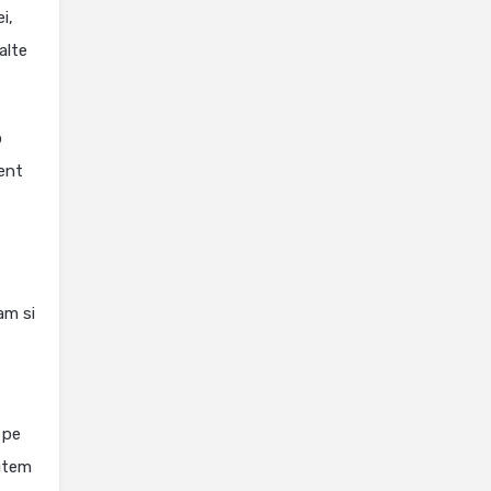
i,
alte
o
ment
am si
 pe
putem