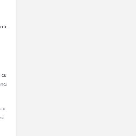
 intr-
i cu
unci
a o
si