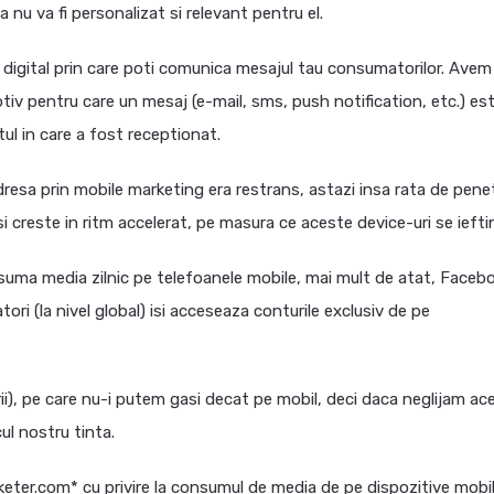
 nu va fi personalizat si relevant pentru el.
l digital prin care poti comunica mesajul tau consumatorilor. Avem
v pentru care un mesaj (e-mail, sms, push notification, etc.) es
ul in care a fost receptionat.
dresa prin mobile marketing era restrans, astazi insa rata de pene
 creste in ritm accelerat, pe masura ce aceste device-uri se iefti
suma media zilnic pe telefoanele mobile, mai mult de atat, Faceb
ri (la nivel global) isi acceseaza conturile exclusiv de pe
rii), pe care nu-i putem gasi decat pe mobil, deci daca neglijam ac
ul nostru tinta.
keter.com* cu privire la consumul de media de pe dispozitive mobi