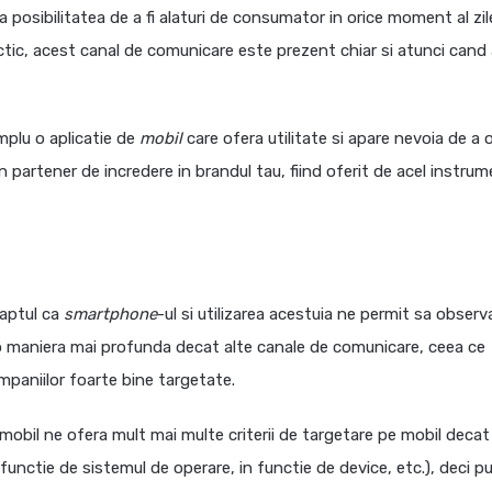
 posibilitatea de a fi alaturi de consumator in orice moment al zile
ctic, acest canal de comunicare este prezent chiar si atunci cand 
mplu o aplicatie de
mobil
care ofera utilitate si apare nevoia de a 
 partener de incredere in brandul tau, fiind oferit de acel instru
faptul ca
smartphone
-ul si utilizarea acestuia ne permit sa observ
-o maniera mai profunda decat alte canale de comunicare, ceea ce
mpaniilor foarte bine targetate.
obil ne ofera mult mai multe criterii de targetare pe mobil decat
functie de sistemul de operare, in functie de device, etc.), deci 