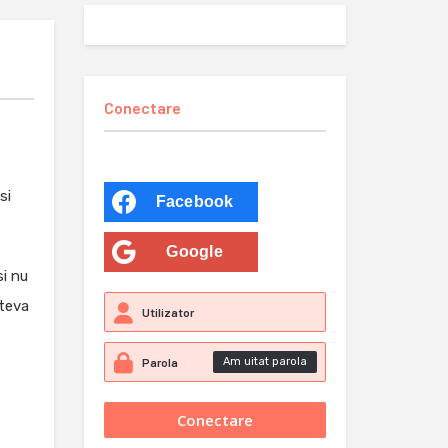
Conectare
si
Facebook
Google
si nu
ateva
Am uitat parola