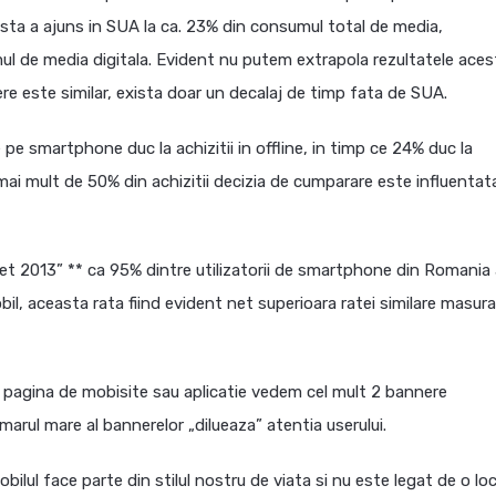
sta a ajuns in SUA la ca. 23% din consumul total de media,
 de media digitala. Evident nu putem extrapola rezultatele aces
re este similar, exista doar un decalaj de timp fata de SUA.
e smartphone duc la achizitii in offline, in timp ce 24% duc la
a mai mult de 50% din achizitii decizia de cumparare este influentat
et 2013” ** ca 95% dintre utilizatorii de smartphone din Romania
il, aceasta rata fiind evident net superioara ratei similare masur
-o pagina de mobisite sau aplicatie vedem cel mult 2 bannere
arul mare al bannerelor „dilueaza” atentia userului.
ilul face parte din stilul nostru de viata si nu este legat de o lo