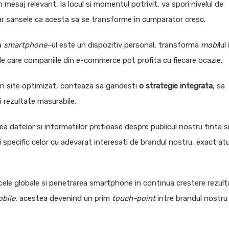
n mesaj relevant, la locul si momentul potrivit, va spori nivelul de
iar sansele ca acesta sa se transforme in cumparator cresc.
a
smartphone
–
ul este un dispozitiv personal, transforma
mobi
lul
e care companiile din e-commerce pot profita cu fiecare ocazie.
 un site optimizat, conteaza sa gandesti
o strategie integrata
, sa
ii rezultate masurabile.
a datelor si informatiilor pretioase despre publicul nostru tinta s
specific celor cu adevarat interesati de brandul nostru, exact at
 cele globale si penetrarea smartphone in continua crestere rezult
bile
, acestea devenind un prim
touch-point
intre brandul nostru 