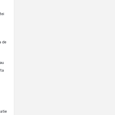
tei
a de
 au
ata
catie