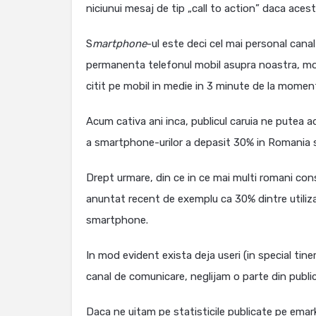
niciunui mesaj de tip „call to action” daca acesta
S
martphone
-ul este deci cel mai personal cana
permanenta telefonul mobil asupra noastra, moti
citit pe mobil in medie in 3 minute de la moment
Acum cativa ani inca, publicul caruia ne putea a
a smartphone-urilor a depasit 30% in Romania si
Drept urmare, din ce in ce mai multi romani con
anuntat recent de exemplu ca 30% dintre utilizato
smartphone.
In mod evident exista deja useri (in special tine
canal de comunicare, neglijam o parte din public
Daca ne uitam pe statisticile publicate pe emar