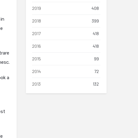
2019
408
 in
2018
399
te
2017
418
2016
418
trare
2015
99
nesc.
2014
72
ook a
2013
132
est
le