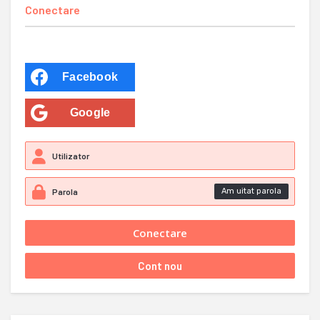
Conectare
Facebook
Google
Am uitat parola