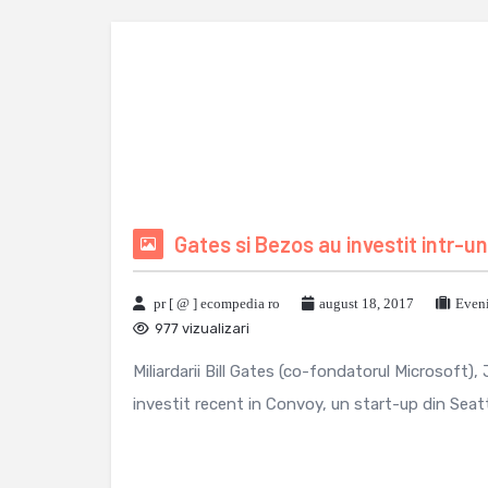
Gates si Bezos au investit intr-un
pr [ @ ] ecompedia ro
august 18, 2017
Eveni
977 vizualizari
Miliardarii Bill Gates (co-fondatorul Microsoft
investit recent in Convoy, un start-up din Seatt