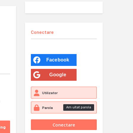
Conectare
Facebook
Google
u
Am uitat parola
ing