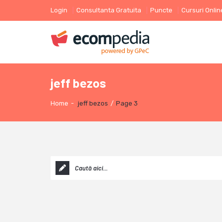
Login
Consultanta Gratuita
Puncte
Cursuri Onlin
jeff bezos
Home
-
jeff bezos
/
Page 3