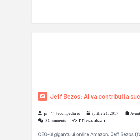
Jeff Bezos: AI va contribui la s
pr [ @ ] ecompedia ro
aprilie 21, 2017
Avant
0 Comments
1111 vizualizari
CEO-ul gigantului online Amazon, Jeff Bezos (fo