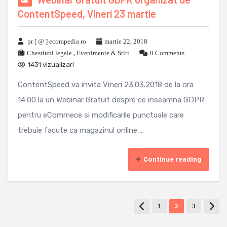
ContentSpeed, Vineri 23 martie
pr [ @ ] ecompedia ro
martie 22, 2018
Chestiuni legale
,
Evenimente & Stiri
0 Comments
1431 vizualizari
ContentSpeed va invita Vineri 23.03.2018 de la ora
14:00 la un Webinar Gratuit despre ce inseamna GDPR
pentru eCommece si modificarile punctuale care
trebuie facute ca magazinul online ...
Continue reading
1
2
3