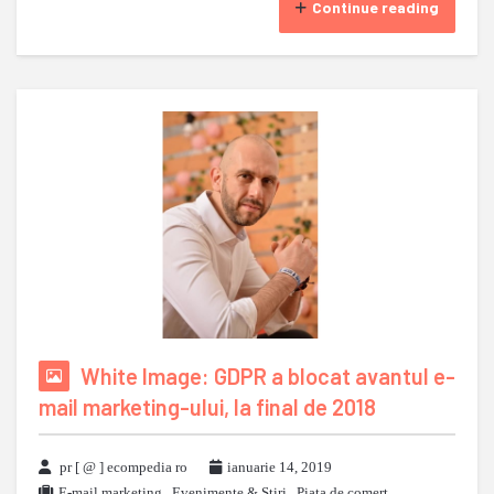
Continue reading
White Image: GDPR a blocat avantul e-
mail marketing-ului, la final de 2018
pr [ @ ] ecompedia ro
ianuarie 14, 2019
E-mail marketing
,
Evenimente & Stiri
,
Piata de comert