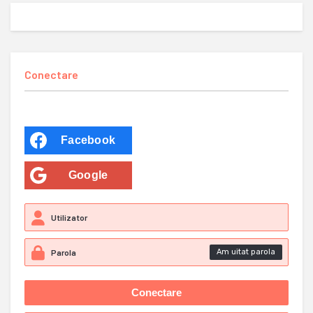
Conectare
Facebook
Google
Am uitat parola