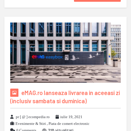
eMAG.ro lanseaza livrarea in aceeasi zi
(inclusiv sambata si duminica)
pr [ @ ] ecompedia ro
iulie 19, 2021
Evenimente & Stiri
,
Piata de comert electronic
0 Comments
318 vizualizari