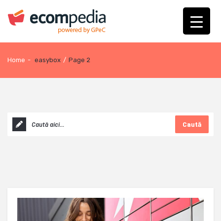
Home
-
easybox
/
Page 2
Caută