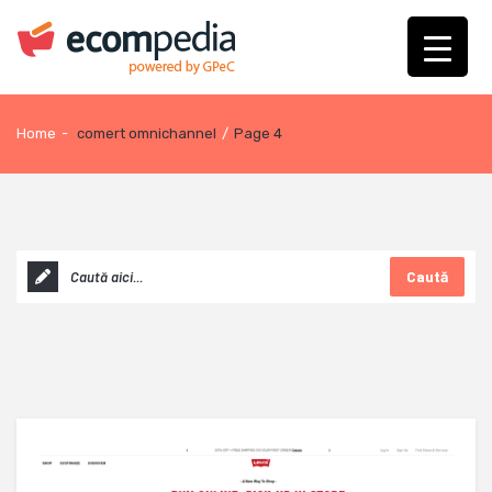
Home
-
comert omnichannel
/
Page 4
Caută