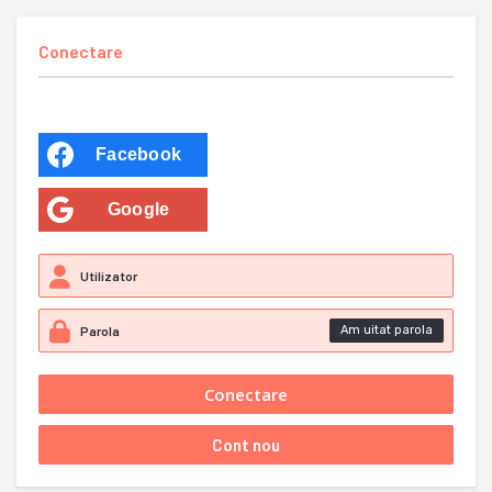
Conectare
Facebook
Google
Am uitat parola