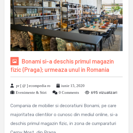
Bonami si-a deschis primul magazin
fizic (Praga); urmeaza unul in Romania
pr [ @ ] ecompedia ro
iunie 15, 2020
Evenimente & Stiri
0 Comments
695 vizualizari
Compania de mobilier si decoratiuni Bonami, pe care
majoritatea clientilor o cunosc din mediul online, si-a
deschis primul magazin fizic, in zona de cumparaturi
Cerny Most, din Praga ...