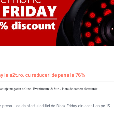
y la a2t.ro, cu reduceri de pana la 76%
antaje magazin online
,
Evenimente & Stiri
,
Piata de comert electronic
presa – ca da startul editiei de Black Friday din acest an pe 13