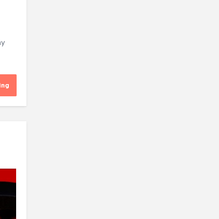
ay
ing