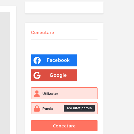
Conectare
Facebook
Google
Am uitat parola