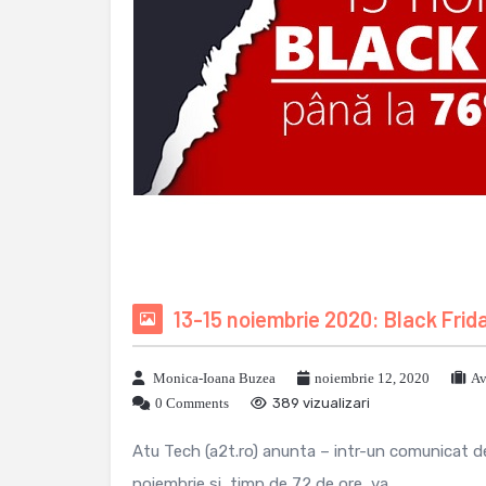
13-15 noiembrie 2020: Black Frida
Monica-Ioana Buzea
noiembrie 12, 2020
Av
0 Comments
389 vizualizari
Atu Tech (a2t.ro) anunta – intr-un comunicat de 
noiembrie si, timp de 72 de ore, va ...