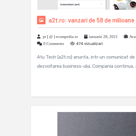
a2t.ro: vanzari de 58 de milioane
pr [ @ ] ecompedia ro
ianuarie 28, 2021
Ava
0 Comments
474 vizualizari
Atu Tech (a2t.ro) anunta, intr-un comunicat de p
dezvoltarea business-ului. Compania continua, ast