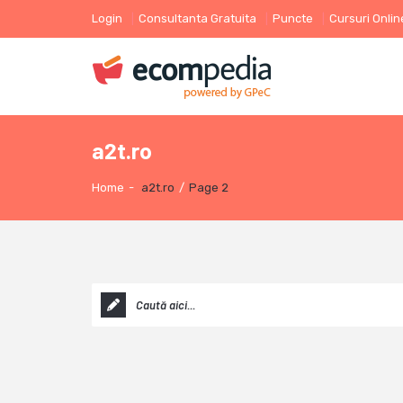
Login
Consultanta Gratuita
Puncte
Cursuri Onlin
a2t.ro
Home
-
a2t.ro
/
Page 2