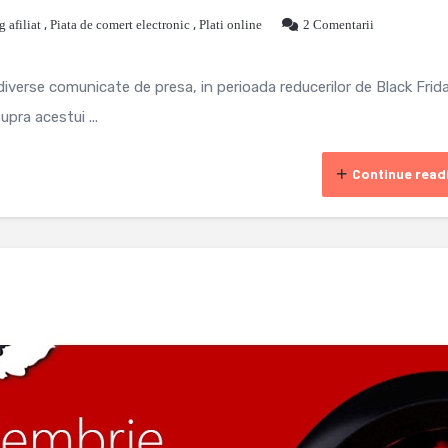
 afiliat
,
Piata de comert electronic
,
Plati online
2 Comentarii
 diverse comunicate de presa, in perioada reducerilor de Black Frid
pra acestui ...
Continue read