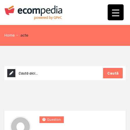
Home
-
acte
Caută
Question