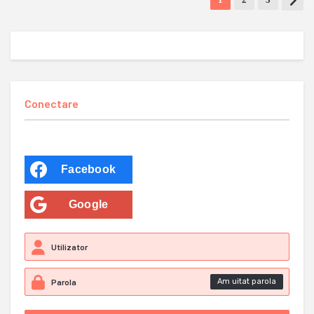
Conectare
Facebook
Google
Am uitat parola