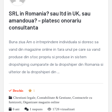
SRL in Romania? sau ltd in UK, sau
amandoua? – platesc onorariu
consultanta
Buna ziua Am o intreprindere individuala si doresc sa
vand din magazine online in tara unul pe care sa vand
produse din stoc propriu si produse in sistem
dropshiping cumparate de la dropshiper din Romania si
ulterior de la dropshiperi din ...
Deschis
1
Chestiuni legale
,
Contabilitate & Gestiune
,
Contractele cu
furnizorii
,
Organizare magazin online
6 ani
1
raspuns
1726 vizualizari