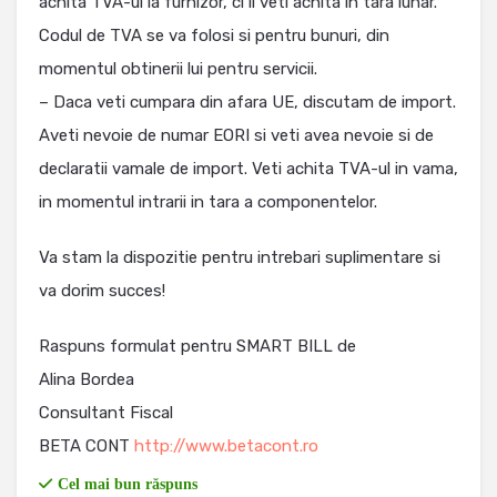
achita TVA-ul la furnizor, ci il veti achita in tara lunar.
Codul de TVA se va folosi si pentru bunuri, din
momentul obtinerii lui pentru servicii.
– Daca veti cumpara din afara UE, discutam de import.
Aveti nevoie de numar EORI si veti avea nevoie si de
declaratii vamale de import. Veti achita TVA-ul in vama,
in momentul intrarii in tara a componentelor.
Va stam la dispozitie pentru intrebari suplimentare si
va dorim succes!
Raspuns formulat pentru SMART BILL de
Alina Bordea
Consultant Fiscal
BETA CONT
http://www.betacont.ro
Cel mai bun răspuns