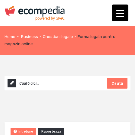
Home
-
Business
-
Chestiuni legale
-
Forma legala pentru
magazin online
Caută
Raporteaza
Intrebare