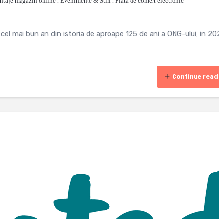
ntaje magazin online
,
Evenimente & Stiri
,
Piata de comert electronic
el mai bun an din istoria de aproape 125 de ani a ONG-ului, in 20
Continue read