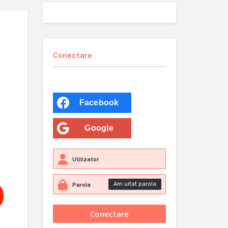
Conectare
Facebook
Google
Am uitat parola