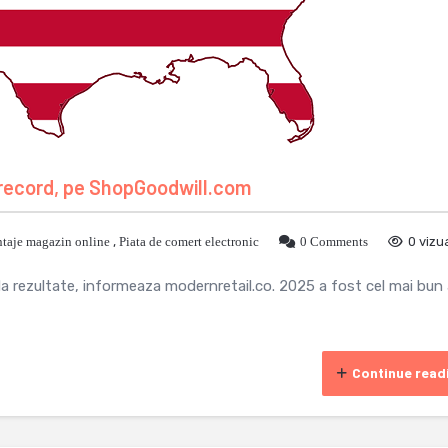
 record, pe ShopGoodwill.com
taje magazin online
,
Piata de comert electronic
0 Comments
0 vizua
 da rezultate, informeaza modernretail.co. 2025 a fost cel mai bun
Continue read