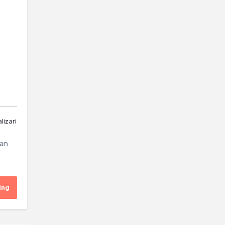
lizari
 an
ing