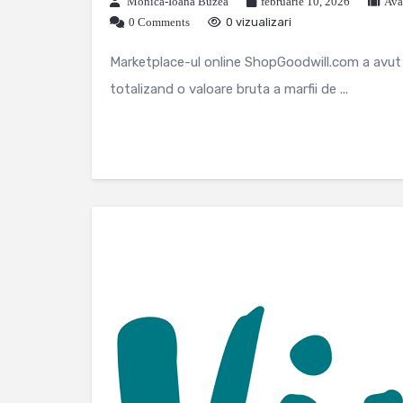
Monica-Ioana Buzea
februarie 10, 2026
Ava
0 Comments
0 vizualizari
Marketplace-ul online ShopGoodwill.com a avut c
totalizand o valoare bruta a marfii de ...