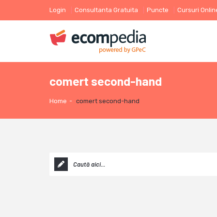
Login
Consultanta Gratuita
Puncte
Cursuri Onlin
comert second-hand
Home
-
comert second-hand