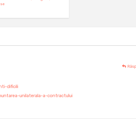
use
Răs
i-dificili
untarea-unilaterala-a-contractului