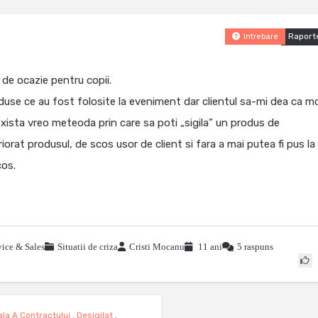
Raport
Intrebare
de ocazie pentru copii.
use ce au fost folosite la eveniment dar clientul sa-mi dea ca m
exista vreo meteoda prin care sa poti „sigila” un produs de
iorat produsul, de scos usor de client si fara a mai putea fi pus la
cos.
ice & Sales
Situatii de criza
Cristi Mocanu
11 ani
5 raspuns
la A Contractului
,
Desigilat
,