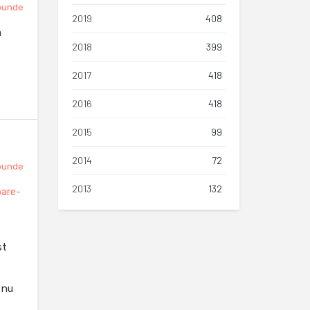
punde
2019
408
a
2018
399
2017
418
2016
418
2015
99
2014
72
punde
2013
132
oare-
st
 nu