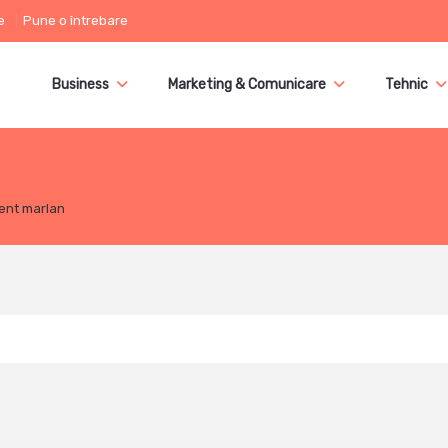
e
Pune o întrebare
Business
Marketing & Comunicare
Tehnic
ient marlan