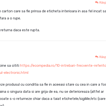
Răs
e carton care sa fie prinsa de eticheta interioara in asa fel incat s
fara a o rupe.
 returna daca este rupta.
Răs
bine sa cititi
https://ecompedia.ro/10-intrebari-frecvente-referit
ul-electronic.html
e produsul cu conditia sa fie in aceeasi stare cu cea in care a fo
ina o singura data si are grija de ea, nu se deterioreaza (altfel ar
oate s-o returneze chiar daca a taiat etichetele/sigiliile/etc (care
aj)