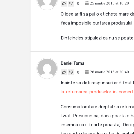
25 martie 2015 at 18:28
0
O idee ar fi sa pui o eticheta mare d
faca imposibila purtarea produsului 
Binteineles stipulezi ca nu se poate
Daniel Toma
26 martie 2015 at 20:40
0
Inainte sa dati raspunsuri ar fi fost 
la-returnarea-produselor-in-comert
Consumatorul are dreptul sa returnez
livrat. Presupun ca, daca poarta o ha
insemna ca e foarte proasta). Deci p
fac parte din produs ci tin de ambal