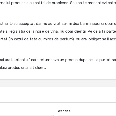
urna lui produsele cu astfel de probleme. Sau sa te reorientezi catr
tria. L-au acceptat dar nu au vrut sa-mi dea banii inapoi ci doar 
e si legislatia de la noi e de vina, nu doar clientii. Pe de alta parte
rtat (in cazul de fata cu miros de parfum), nu erai obligat sa ii ac
i urat, „clientul” care returneaza un produs dupa ce l-a purtat s
asi produs unui alt client.
Website