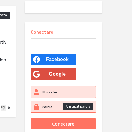
eaza
Conectare
otiv
Facebook
 loc
Google
Am uitat parola
0