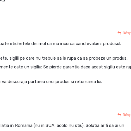
Răs
oate etichetele din mol ca ma incurca cand evaluez produsul.
te, sigilii pe care nu trebuie sa le rupa ca sa probeze un produs.
mente cate un sigiliu: Se pierde garantia daca acest sigiliu este ru
ci va descuraja purtarea unui produs si returnarea lui.
Răs
slatia in Romania (nu in SUA, acolo nu stiu). Solutia ar fi sa ai un