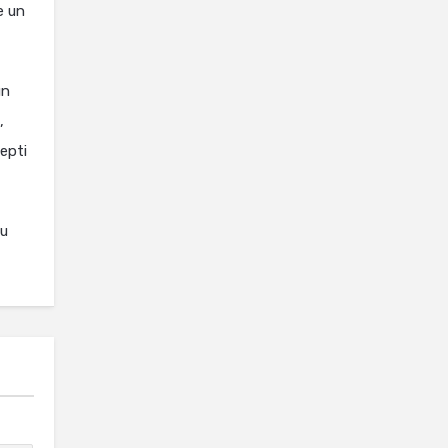
e un
un
,
cepti
au