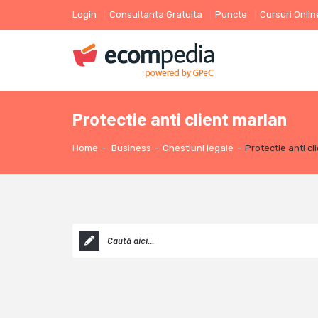
Login
Consultanta Gratuita
Puncte
Cursuri Onlin
Protectie anti client marlan
Home
-
Business
-
Chestiuni legale
-
Protectie anti cl