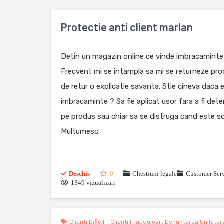
Protectie anti client marlan
Detin un magazin online ce vinde imbracaminte 
Frecvent mi se intampla sa mi se returneze prod
de retur o explicatie savanta. Stie cineva daca 
imbracaminte ? Sa fie aplicat usor fara a fi deter
pe produs sau chiar sa se distruga cand este s
Multumesc.
Deschis
0
Chestiuni legale
Customer Serv
1349 vizualizari
Clienti Dificili
,
Clienti Fraudulosi
,
Denuntarea Unilatera