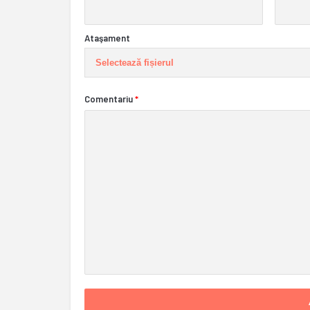
Ataşament
Selectează fișierul
Comentariu
*