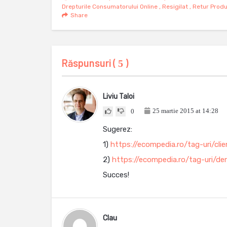
Drepturile Consumatorului Online
,
Resigilat
,
Retur Prod
Share
Răspunsuri (
)
5
Liviu Taloi
25 martie 2015 at 14:28
0
Sugerez:
1)
https://ecompedia.ro/tag-uri/client
2)
https://ecompedia.ro/tag-uri/den
Succes!
Clau