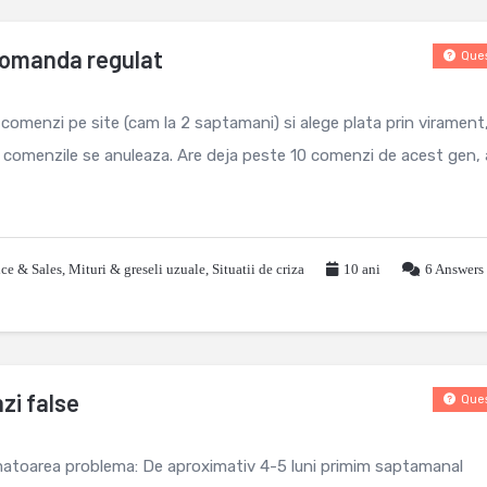
 comanda regulat
Ques
comenzi pe site (cam la 2 saptamani) si alege plata prin virament
i comenzile se anuleaza. Are deja peste 10 comenzi de acest gen, 
ce & Sales
,
Mituri & greseli uzuale
,
Situatii de criza
10 ani
6
Answers
zi false
Ques
atoarea problema: De aproximativ 4-5 luni primim saptamanal