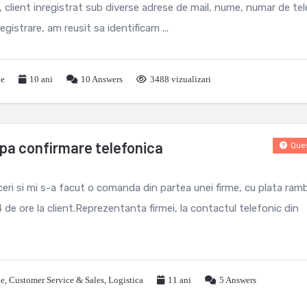
t, client inregistrat sub diverse adrese de mail, nume, numar de tel
registrare, am reusit sa identificam ...
le
10 ani
10
Answers
3488 vizualizari
upa confirmare telefonica
Ques
ceri si mi s-a facut o comanda din partea unei firme, cu plata ram
 de ore la client.Reprezentanta firmei, la contactul telefonic din
le
,
Customer Service & Sales
,
Logistica
11 ani
5
Answers