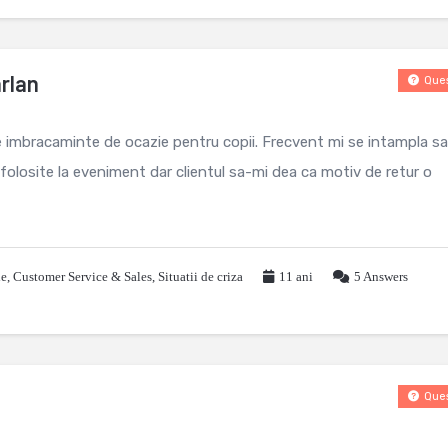
arlan
Ques
 imbracaminte de ocazie pentru copii. Frecvent mi se intampla sa
folosite la eveniment dar clientul sa-mi dea ca motiv de retur o
le
,
Customer Service & Sales
,
Situatii de criza
11 ani
5
Answers
Ques