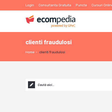
Login
Consultanta Gratuita
Puncte
Cursuri Onlin
clienti fraudulosi
Home
-
clienti fraudulosi