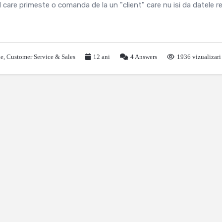
care primeste o comanda de la un "client" care nu isi da datele re
le
,
Customer Service & Sales
12 ani
4
Answers
1936 vizualizari