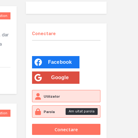
tion
Conectare
, dar
a
Facebook
Google
Am uitat parola
tion